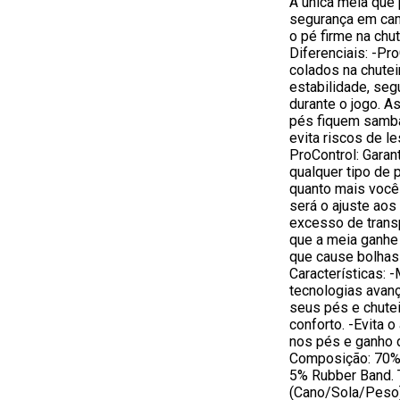
A única meia que 
segurança em cam
o pé firme na chu
Diferenciais: -P
colados na chute
estabilidade, se
durante o jogo. A
pés fiquem samba
evita riscos de l
ProControl: Garan
qualquer tipo de p
quanto mais você
será o ajuste aos
excesso de trans
que a meia ganhe
que cause bolhas 
Características: 
tecnologias avanç
seus pés e chutei
conforto. -Evita 
nos pés e ganho 
Composição: 70% 
5% Rubber Band. 
(Cano/Sola/Peso):