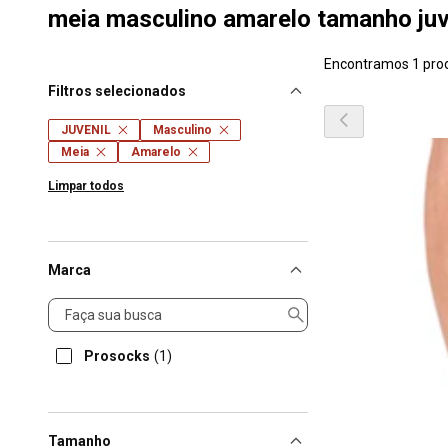
meia masculino amarelo tamanho juv
Encontramos 1 pro
Filtros selecionados
JUVENIL
Masculino
Meia
Amarelo
Limpar todos
Marca
Marca
Prosocks
(1)
Tamanho