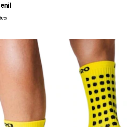
enil
duto