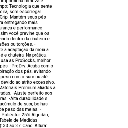
proporciona firmeza e
po: Tecnologia que sente
teira, sem escorregar.
roGrip: Mantém seus pés
ira entregando mais
gurança e performance
ssim você previne que os
ndo dentro da chuteira e
esões ou torções. -
te a adaptação da meia a
é e chuteira. Na prática,
 usa as ProSocks, melhor
 pés. -ProDry: Acaba com o
piração dos pés, evitando
 peso com o suor ou até
devido ao atrito excessivo.
-Materiais Premium aliados a
adas. -Ajuste perfeito aos
ras. -Alta durabilidade e
o acúmulo de suor, bolhas
de peso das meias. -
Poliéster, 25% Algodão,
Tabela de Medidas
 33 ao 37: Cano: Altura: