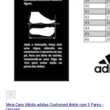
Meia Cano Médio adidas Cushioned Ankle com 3 Pares -
Unissex