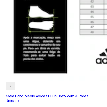
Meia Cano Médio adidas C Lin Crew com 3 Pares -
Unissex