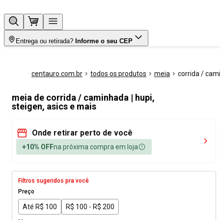
Entrega ou retirada?
Informe o seu CEP
centauro.com.br
todos os produtos
meia
corrida / ca
meia de corrida / caminhada | hupi,
steigen, asics e mais
Onde retirar perto de você
+10% OFF
na próxima compra em loja
Filtros sugeridos pra você
Preço
Até R$ 100
R$ 100 - R$ 200