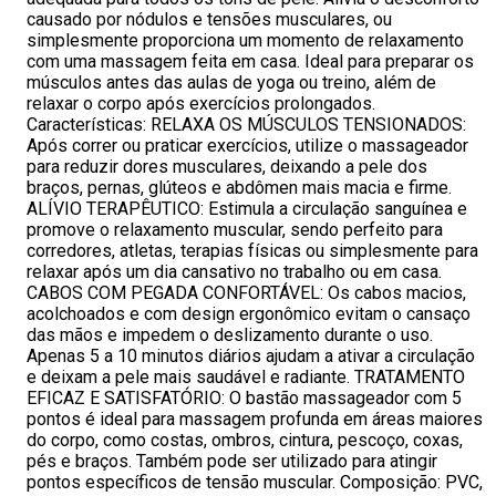
causado por nódulos e tensões musculares, ou
simplesmente proporciona um momento de relaxamento
com uma massagem feita em casa. Ideal para preparar os
músculos antes das aulas de yoga ou treino, além de
relaxar o corpo após exercícios prolongados.
Características: RELAXA OS MÚSCULOS TENSIONADOS:
Após correr ou praticar exercícios, utilize o massageador
para reduzir dores musculares, deixando a pele dos
braços, pernas, glúteos e abdômen mais macia e firme.
ALÍVIO TERAPÊUTICO: Estimula a circulação sanguínea e
promove o relaxamento muscular, sendo perfeito para
corredores, atletas, terapias físicas ou simplesmente para
relaxar após um dia cansativo no trabalho ou em casa.
CABOS COM PEGADA CONFORTÁVEL: Os cabos macios,
acolchoados e com design ergonômico evitam o cansaço
das mãos e impedem o deslizamento durante o uso.
Apenas 5 a 10 minutos diários ajudam a ativar a circulação
e deixam a pele mais saudável e radiante. TRATAMENTO
EFICAZ E SATISFATÓRIO: O bastão massageador com 5
pontos é ideal para massagem profunda em áreas maiores
do corpo, como costas, ombros, cintura, pescoço, coxas,
pés e braços. Também pode ser utilizado para atingir
pontos específicos de tensão muscular. Composição: PVC,