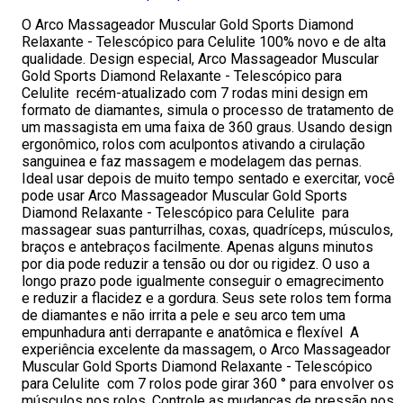
O Arco Massageador Muscular Gold Sports Diamond
Relaxante - Telescópico para Celulite 100% novo e de alta
qualidade. Design especial, Arco Massageador Muscular
Gold Sports Diamond Relaxante - Telescópico para
Celulite recém-atualizado com 7 rodas mini design em
formato de diamantes, simula o processo de tratamento de
um massagista em uma faixa de 360 graus. Usando design
ergonômico, rolos com aculpontos ativando a cirulação
sanguinea e faz massagem e modelagem das pernas.
Ideal usar depois de muito tempo sentado e exercitar, você
pode usar Arco Massageador Muscular Gold Sports
Diamond Relaxante - Telescópico para Celulite para
massagear suas panturrilhas, coxas, quadríceps, músculos,
braços e antebraços facilmente. Apenas alguns minutos
por dia pode reduzir a tensão ou dor ou rigidez. O uso a
longo prazo pode igualmente conseguir o emagrecimento
e reduzir a flacidez e a gordura. Seus sete rolos tem forma
de diamantes e não irrita a pele e seu arco tem uma
empunhadura anti derrapante e anatômica e flexível A
experiência excelente da massagem, o Arco Massageador
Muscular Gold Sports Diamond Relaxante - Telescópico
para Celulite com 7 rolos pode girar 360 ° para envolver os
músculos nos rolos. Controle as mudanças de pressão nos