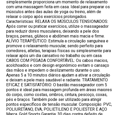
simplesmente proporciona um momento de relaxamento
com uma massagem feita em casa. Ideal para preparar os
músculos antes das aulas de yoga ou treino, além de
relaxar o corpo após exercícios prolongados.
Características: RELAXA OS MÚSCULOS TENSIONADOS:
Após correr ou praticar exercícios, utilize o massageador
para reduzir dores musculares, deixando a pele dos
braços, pernas, glúteos e abdômen mais macia e firme.
ALÍVIO TERAPÊUTICO: Estimula a circulação sanguínea e
promove o relaxamento muscular, sendo perfeito para
corredores, atletas, terapias físicas ou simplesmente para
relaxar após um dia cansativo no trabalho ou em casa.
CABOS COM PEGADA CONFORTÁVEL: Os cabos macios,
acolchoados e com design ergonômico evitam o cansaço
das mãos e impedem o deslizamento durante o uso.
Apenas 5 a 10 minutos diários ajudam a ativar a circulação
e deixam a pele mais saudável e radiante. TRATAMENTO
EFICAZ E SATISFATÓRIO: O bastão massageador com 5
pontos é ideal para massagem profunda em áreas maiores
do corpo, como costas, ombros, cintura, pescoço, coxas,
pés e braços. Também pode ser utilizado para atingir
pontos específicos de tensão muscular. Composição: PVC,
POLIURETANO, EVA, POLIETILENO E POLIESTER E AÇO
Marca. Gold Sports Garantia: 30 dias contra defeito de