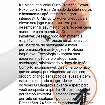
Kit Manguitos Vôlei Curto Proteção Power
Poker com 2 Pares Cansado de sentir dores
e hematomas após treinos e jogos
intensos? O Manguito Poker chegou para
elevar seu jogo e te deixar livre para
desempenhar seu melhor para receber cada
manchete com maestria. Desempenho
imbatível: Desenvolvido com materiais
respiráveis e compressão ideal, para você
ter liberdade de movimento e maior
performance em cada jogada. Proteção
inigualável: Tecnologia avançada para
absorver impactos e proteger seus
antebraços, minimizando o risco de lesões.
Conforto incomparável: Design ergonômico
que se adapta perfeitamente ao seu corpo,
proporcionando sensação de leveza e bem-
estar durante todo o jogo Junte-se à elite
do vôlei! O Manguito Poker te espera para
você conquistar a quadra. Oferta imperdível
por tempo limitado! Tamanho único: Ajuste
perfeito em qualquer tipo de corpo.
Dimensões: 24,5cm de comprimento por 8cm