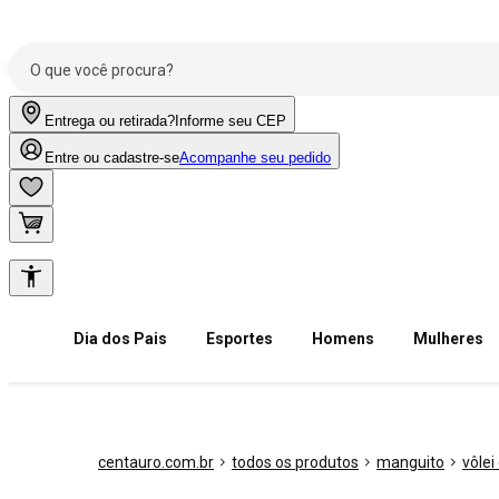
Entrega ou retirada?
Informe seu CEP
Entre ou cadastre-se
Acompanhe seu pedido
Dia dos Pais
Esportes
Homens
Mulheres
centauro.com.br
todos os produtos
manguito
vôlei