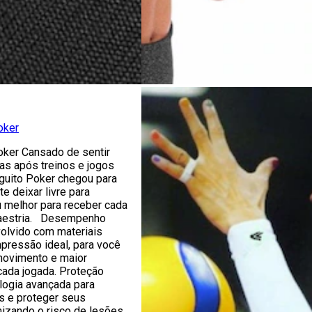
oker
oker Cansado de sentir
s após treinos e jogos
uito Poker chegou para
te deixar livre para
melhor para receber cada
aestria. Desempenho
volvido com materiais
pressão ideal, para você
 movimento e maior
ada jogada. Proteção
ologia avançada para
s e proteger seus
izando o risco de lesões.