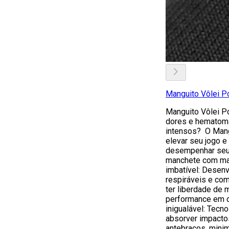
Manguito Vôlei P
Manguito Vôlei P
dores e hematoma
intensos? O Mang
elevar seu jogo e 
desempenhar seu 
manchete com m
imbatível: Desen
respiráveis e com
ter liberdade de
performance em c
inigualável: Tecn
absorver impacto
antebraços, minim