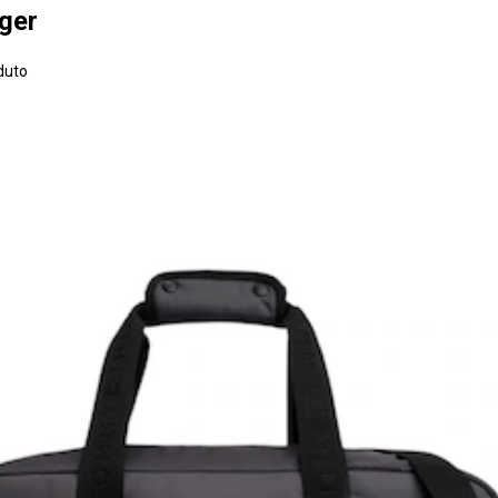
iger
duto