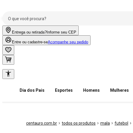
Entrega ou retirada?
Informe seu CEP
Entre ou cadastre-se
Acompanhe seu pedido
Dia dos Pais
Esportes
Homens
Mulheres
centauro.com.br
todos os produtos
mala
futebol