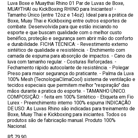
Luva Boxe e Muaythai Rhino 01 Par de Luvas de Boxe,
MUAYTHAI ou KickBoxing RHINO para Iniciantes! -
Tamanho Único (entre 12oz e 14oz). Ideal para a prática de
Boxe, Muay Thai e Kickboxing entre outros esportes de
combate. Desenvolvida para que estão iniciando no
esporte e que buscam qualidade com o melhor custo
benéfico, proteção e segurança sem abrir mão do conforto
e durabilidade. FICHA TÉCNICA: - Revestimento externo
sintético de qualidade e resistência. - Enchimento com
camada de espuma para absorção de impactos. - Cano da
luva com tamanho regular. - Costuras Reforçadas. -
Fechamento rápido autocolante de resistência. - Polegar
Preso para maior segurança do praticante. - Palma da Luva
100% Mesh (TecnologiaClimaCool) sistema de ventilação e
tecidos especiais que permitem melhor "respiração" das
mãos durante a pratica do esporte. - TAMANHO ÚNICO.
COMPOSIÇÃO: - feita em 100% Sintético - Etiqueta em Fio
Lurex - Preenchimento interno 100% espuma INDICAÇÃO
DE USO: As Luvas Rhino são indicadas para treinamento de
Boxe, Muay Thai e Kickboxing para iniciantes. Todos os
produtos são de fabricação manual. Produto 100%
Nacional.
R$ 79,90