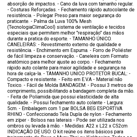
absorção de impactos. - Cano da luva com tamanho regular.
- Costuras Reforçadas. - Fechamento rápido autocolante de
resistência. - Polegar Preso para maior segurança do
praticante. - Palma da Luva 100% Mesh
(TecnologiaClimaCool) sistema de ventilação e tecidos
especiais que permitem melhor "respiração" das mãos
durante a pratica do esporte. - TAMANHO ÚNICO.
CANELEIRAS: - Revestimento externo de qualidade e
resistência. - Enchimento em Espuma. - Forro de Poliéster
de fácil limpeza e conservação. - Caneleira com Formato
anatômico para melhor ajuste ao corpo. - Fechamento
rápido auto colante para maior agilidade e segurança na
hora de calça-la. - TAMANHO UNICO PROTETOR BUCAL: -
Compacto e resistente. - Feito em E.V.A - Material não
Toxico. - Fácil de Molda BANDAGEM: - Possui 3 metros de
comprimento, possibilitando a bandagem completa da mão.
- Feita de Poliamida que possui elasticidade de alta
qualidade. - Possui fechamento auto colante - Largura:
5cm. - Embalagem com 1 par BOLSA BEG ESPORTIVA
RHINO - Confeccionado Tela Dupla de nylon - Fechamento
em zíper - Bolsos nas laterais - Pode ser utilizada nos
ombros ou levada à mão. - Medidas: A22 x L22 x C52cm
INDICAÇÃO DE USO: O kit reúne os itens básicos para