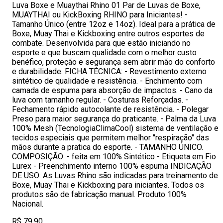
Luva Boxe e Muaythai Rhino 01 Par de Luvas de Boxe,
MUAYTHAI ou KickBoxing RHINO para Iniciantes! -
Tamanho Único (entre 12oz e 14oz). Ideal para a prática de
Boxe, Muay Thai e Kickboxing entre outros esportes de
combate. Desenvolvida para que estão iniciando no
esporte e que buscam qualidade com o melhor custo
benéfico, proteção e segurança sem abrir mão do conforto
e durabilidade. FICHA TÉCNICA: - Revestimento externo
sintético de qualidade e resistência. - Enchimento com
camada de espuma para absorção de impactos. - Cano da
luva com tamanho regular. - Costuras Reforçadas. -
Fechamento rápido autocolante de resistência. - Polegar
Preso para maior segurança do praticante. - Palma da Luva
100% Mesh (TecnologiaClimaCool) sistema de ventilação e
tecidos especiais que permitem melhor "respiração" das
mãos durante a pratica do esporte. - TAMANHO ÚNICO.
COMPOSIÇÃO: - feita em 100% Sintético - Etiqueta em Fio
Lurex - Preenchimento interno 100% espuma INDICAÇÃO
DE USO: As Luvas Rhino são indicadas para treinamento de
Boxe, Muay Thai e Kickboxing para iniciantes. Todos os
produtos são de fabricação manual. Produto 100%
Nacional.
R$ 79,90