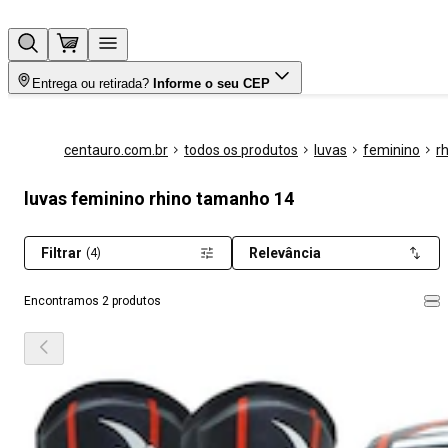
Entrega ou retirada?
Informe o seu CEP
centauro.com.br
todos os produtos
luvas
feminino
r
luvas feminino rhino tamanho 14
Filtrar
Relevância
(4)
Encontramos 2 produtos