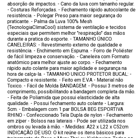
absorção de impactos. - Cano da luva com tamanho regular.
- Costuras Reforçadas. - Fechamento rápido autocolante de
resistência. - Polegar Preso para maior segurança do
praticante. - Palma da Luva 100% Mesh
(TecnologiaClimaCool) sistema de ventilação e tecidos
especiais que permitem melhor "respiração" das mãos
durante a pratica do esporte. - TAMANHO ÚNICO.
CANELEIRAS: - Revestimento externo de qualidade e
resistência. - Enchimento em Espuma. - Forro de Poliéster
de fácil limpeza e conservação. - Caneleira com Formato
anatômico para melhor ajuste ao corpo. - Fechamento
rápido auto colante para maior agilidade e segurança na
hora de calça-la. - TAMANHO UNICO PROTETOR BUCAL: -
Compacto e resistente. - Feito em E.V.A - Material não
Toxico. - Fácil de Molda BANDAGEM: - Possui 3 metros de
comprimento, possibilitando a bandagem completa da mão.
- Feita de Poliamida que possui elasticidade de alta
qualidade. - Possui fechamento auto colante - Largura:
5cm. - Embalagem com 1 par BOLSA BEG ESPORTIVA
RHINO - Confeccionado Tela Dupla de nylon - Fechamento
em zíper - Bolsos nas laterais - Pode ser utilizada nos
ombros ou levada à mão. - Medidas: A22 x L22 x C52cm
INDICAÇÃO DE USO: O kit reúne os itens básicos para