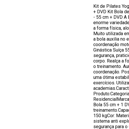
Kit de Pilates Yo
+ DVD Kit Bola de
- 55 cm + DVD A 
enorme variedade
a forma física, al
Muito utilizada e
a bola auxilia no e
coordenação motor
Ginástica Suíça 5
segurança, pratic
corpo. Realça a fo
o treinamento. Au
coordenação. Po
uma ótima estabi
exercícios. Utiliz
academias.Caract
Produto:Categoria
ResidencialMarca:
Bola 55 cm + 1 D
treinamento.Capa
150 kgCor: Mater
sistema anti expl
segurança para o