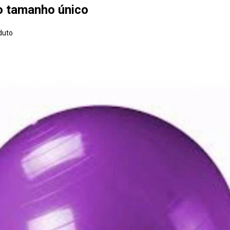
xo tamanho único
duto