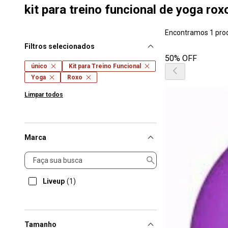
kit para treino funcional de yoga ro
Encontramos 1 pro
Filtros selecionados
50% OFF
único
Kit para Treino Funcional
Yoga
Roxo
Limpar todos
Marca
Marca
Liveup
(1)
Tamanho