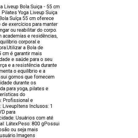
ga Liveup Bola Suiça - 55 cm
 Pilates Yoga Liveup Suiça
Bola Suíça 55 cm oferece
 de exercícios para manter
ongar ou reabilitar do corpo.
m academias e residências,
quilíbrio corporal e
a.Utilizar a Bola de
5 cm é garantir mais
idade e saúde para o seu
rça e a resistência durante
menta o equilíbrio e a
ssui gomos que fornecem
lidade durante os
ada para yoga, pilates e
erísticas do
: Profissional e
 LiveupItens Inclusos: 1
VD para
cidade: Usuários com até
ial: LátexPeso: 800 gPossui
osão ou seja mais
 usuário.Imagens