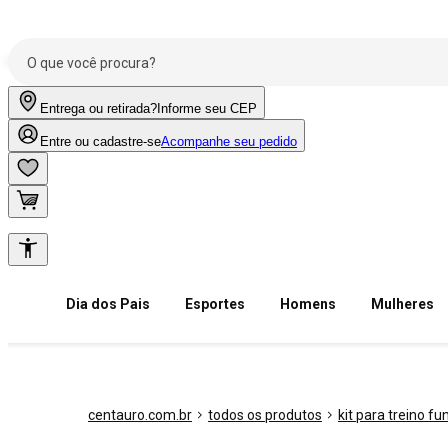
Entrega ou retirada?
Informe seu CEP
Entre ou cadastre-se
Acompanhe seu pedido
Dia dos Pais
Esportes
Homens
Mulheres
centauro.com.br
todos os produtos
kit para treino fu