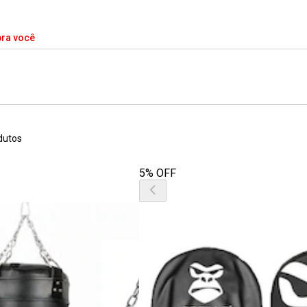
pra você
dutos
5% OFF