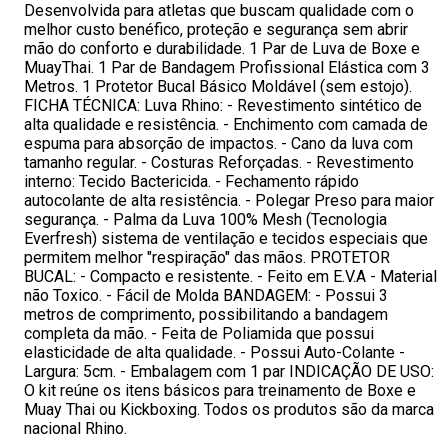
Desenvolvida para atletas que buscam qualidade com o
melhor custo benéfico, proteção e segurança sem abrir
mão do conforto e durabilidade. 1 Par de Luva de Boxe e
MuayThai. 1 Par de Bandagem Profissional Elástica com 3
Metros. 1 Protetor Bucal Básico Moldável (sem estojo).
FICHA TÉCNICA: Luva Rhino: - Revestimento sintético de
alta qualidade e resistência. - Enchimento com camada de
espuma para absorção de impactos. - Cano da luva com
tamanho regular. - Costuras Reforçadas. - Revestimento
interno: Tecido Bactericida. - Fechamento rápido
autocolante de alta resistência. - Polegar Preso para maior
segurança. - Palma da Luva 100% Mesh (Tecnologia
Everfresh) sistema de ventilação e tecidos especiais que
permitem melhor "respiração" das mãos. PROTETOR
BUCAL: - Compacto e resistente. - Feito em E.V.A - Material
não Toxico. - Fácil de Molda BANDAGEM: - Possui 3
metros de comprimento, possibilitando a bandagem
completa da mão. - Feita de Poliamida que possui
elasticidade de alta qualidade. - Possui Auto-Colante -
Largura: 5cm. - Embalagem com 1 par INDICAÇÃO DE USO:
O kit reúne os itens básicos para treinamento de Boxe e
Muay Thai ou Kickboxing. Todos os produtos são da marca
nacional Rhino.