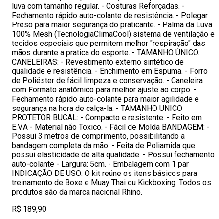
luva com tamanho regular. - Costuras Reforçadas. -
Fechamento rápido auto-colante de resistência. - Polegar
Preso para maior segurança do praticante. - Palma da Luva
100% Mesh (TecnologiaClimaCool) sistema de ventilação e
tecidos especiais que permitem melhor "respiração" das
mãos durante a pratica do esporte. - TAMANHO ÚNICO.
CANELEIRAS: - Revestimento externo sintético de
qualidade e resistência. - Enchimento em Espuma. - Forro
de Poliéster de fácil limpeza e conservação. - Caneleira
com Formato anatômico para melhor ajuste ao corpo. -
Fechamento rápido auto-colante para maior agilidade e
segurança na hora de calça-la. - TAMANHO UNICO
PROTETOR BUCAL: - Compacto e resistente. - Feito em
E.V.A - Material não Toxico. - Fácil de Molda BANDAGEM: -
Possui 3 metros de comprimento, possibilitando a
bandagem completa da mão. - Feita de Poliamida que
possui elasticidade de alta qualidade. - Possui fechamento
auto-colante - Largura: 5cm. - Embalagem com 1 par
INDICAÇÃO DE USO: O kit reúne os itens básicos para
treinamento de Boxe e Muay Thai ou Kickboxing. Todos os
produtos são da marca nacional Rhino.
R$ 189,90