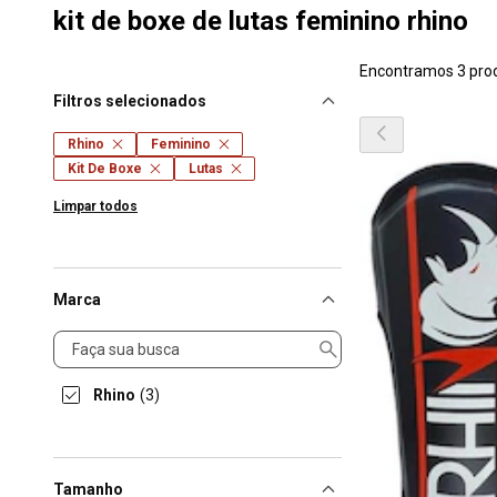
kit de boxe de lutas feminino rhino
Encontramos 3 pro
Filtros selecionados
Rhino
Feminino
Kit De Boxe
Lutas
Limpar todos
Marca
Marca
Rhino
(3)
Tamanho