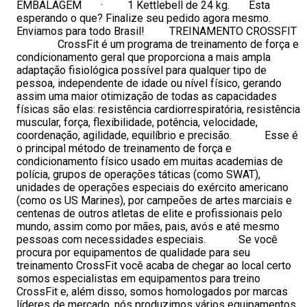
EMBALAGEM · 1 Kettlebell de 24 kg. Esta
esperando o que? Finalize seu pedido agora mesmo.
Enviamos para todo Brasil! TREINAMENTO CROSSFIT
CrossFit é um programa de treinamento de força e
condicionamento geral que proporciona a mais ampla
adaptação fisiológica possível para qualquer tipo de
pessoa, independente de idade ou nível físico, gerando
assim uma maior otimização de todas as capacidades
físicas são elas: resistência cardiorrespiratória, resistência
muscular, força, flexibilidade, potência, velocidade,
coordenação, agilidade, equilíbrio e precisão. Esse é
o principal método de treinamento de força e
condicionamento físico usado em muitas academias de
polícia, grupos de operações táticas (como SWAT),
unidades de operações especiais do exército americano
(como os US Marines), por campeões de artes marciais e
centenas de outros atletas de elite e profissionais pelo
mundo, assim como por mães, pais, avós e até mesmo
pessoas com necessidades especiais. Se você
procura por equipamentos de qualidade para seu
treinamento CrossFit você acaba de chegar ao local certo
somos especialistas em equipamentos para treino
CrossFit e, além disso, somos homologados por marcas
líderes de mercado, nós produzimos vários equipamentos