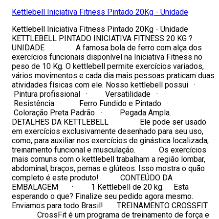
Kettlebell Iniciativa Fitness Pintado 20Kg - Unidade
Kettlebell Iniciativa Fitness Pintado 20Kg - Unidade
KETTLEBELL PINTADO INICIATIVA FITNESS 20 KG ?
UNIDADE A famosa bola de ferro com alça dos
exercícios funcionais disponível na Iniciativa Fitness no
peso de 10 Kg. O kettlebell permite exercícios variados,
vários movimentos e cada dia mais pessoas praticam duas
atividades físicas com ele. Nosso kettlebell possui ·
Pintura profissional · Versatilidade ·
Resistência · Ferro Fundido e Pintado ·
Coloração Preta Padrão · Pegada Ampla.
DETALHES DA KETTLEBELL Ele pode ser usado
em exercícios exclusivamente desenhado para seu uso,
como, para auxiliar nos exercícios de ginástica localizada,
treinamento funcional e musculação. Os exercícios
mais comuns com o kettlebell trabalham a região lombar,
abdominal, braços, pernas e glúteos. Isso mostra o quão
completo é este produto! CONTEÚDO DA
EMBALAGEM · 1 Kettlebell de 20 kg. Esta
esperando o que? Finalize seu pedido agora mesmo.
Enviamos para todo Brasil! TREINAMENTO CROSSFIT
CrossFit é um programa de treinamento de força e