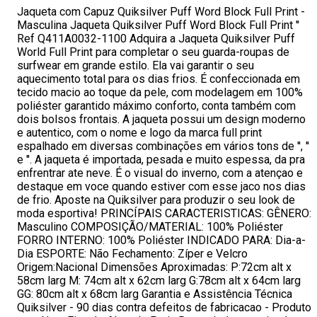
Jaqueta com Capuz Quiksilver Puff Word Block Full Print -
Masculina Jaqueta Quiksilver Puff Word Block Full Print ''
Ref Q411A0032-1100 Adquira a Jaqueta Quiksilver Puff
World Full Print para completar o seu guarda-roupas de
surfwear em grande estilo. Ela vai garantir o seu
aquecimento total para os dias frios. É confeccionada em
tecido macio ao toque da pele, com modelagem em 100%
poliéster garantido máximo conforto, conta também com
dois bolsos frontais. A jaqueta possui um design moderno
e autentico, com o nome e logo da marca full print
espalhado em diversas combinações em vários tons de '', ''
e ''. A jaqueta é importada, pesada e muito espessa, da pra
enfrentrar ate neve. É o visual do inverno, com a atençao e
destaque em voce quando estiver com esse jaco nos dias
de frio. Aposte na Quiksilver para produzir o seu look de
moda esportiva! PRINCÍPAIS CARACTERISTICAS: GÊNERO:
Masculino COMPOSIÇÃO/MATERIAL: 100% Poliéster
FORRO INTERNO: 100% Poliéster INDICADO PARA: Dia-a-
Dia ESPORTE: Não Fechamento: Zíper e Velcro
Origem:Nacional Dimensões Aproximadas: P:72cm alt x
58cm larg M: 74cm alt x 62cm larg G:78cm alt x 64cm larg
GG: 80cm alt x 68cm larg Garantia e Assistência Técnica
Quiksilver - 90 dias contra defeitos de fabricacao - Produto