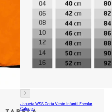
Jaqueta WSS Corta Vento Infantil Escolar
Colegial