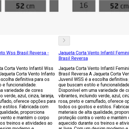
nto Wss Brasil Reversa -
Jaqueta Corta Vento Infantil Femi
Brasil Reversa
a Corta Vento Infantil Wss
Jaqueta Corta Vento Infantil Femi
Jaqueta Corta Vento Infanto
Brasil Reversa A Jaqueta Corta Ven
scolha definitiva para os
Juvenil WSS é a escolha definitiva
 e funcionalidade.
que buscam estilo e funcionalidade
a variedade de cores
Disponível em uma variedade de c
o verde, azul, cinza, laranja,
vibrantes, incluindo verde, azul, cinz
uflado, oferece opções para
rosa, preto e camuflado, oferece o
e estilos. Fabricada com
todos os gostos e estilos. Fabric
 qualidade, proporciona
materiais de alta qualidade, propor
o vento e mantém o corpo
proteção contra o vento e mantém 
os treinos e atividades ao
aquecido durante os treinos e ativ
 design moderno e
ar livre. Com um design moderno e