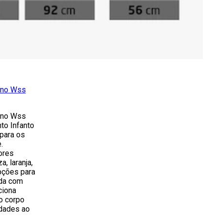
nino Wss
nino Wss
to Infanto
 para os
.
ores
a, laranja,
pções para
ada com
ciona
o corpo
idades ao