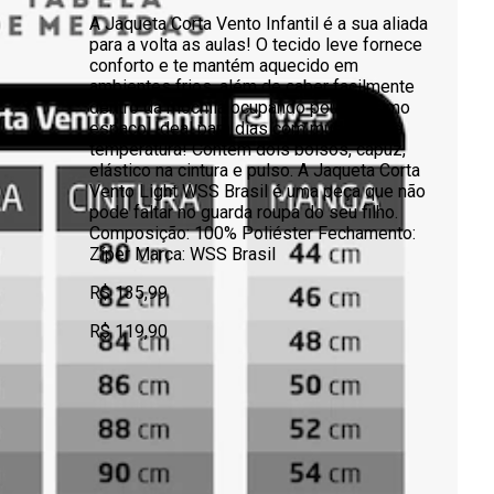
A Jaqueta Corta Vento Infantil é a sua aliada
para a volta as aulas! O tecido leve fornece
conforto e te mantém aquecido em
ambientes frios, além de caber facilmente
dentro da mochila ocupando pouquíssimo
espaço. Ideal para dias com mudança de
temperatura! Contém dois bolsos, capuz,
elástico na cintura e pulso. A Jaqueta Corta
Vento Light WSS Brasil é uma peça que não
pode faltar no guarda roupa do seu filho.
Composição: 100% Poliéster Fechamento:
Zíper Marca: WSS Brasil
R$ 135,99
R$ 119,90