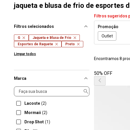
jaqueta e blusa de frio de esportes 
Filtros sugeridos 
Filtros selecionados
Promoção
Outlet
G
Jaqueta e Blusa de Frio
Esportes de Raquete
Preto
Limpar todos
Encontramos 8 pro
50% OFF
Marca
Marca
Lacoste
(2)
Mormaii
(2)
Drop Shot
(1)