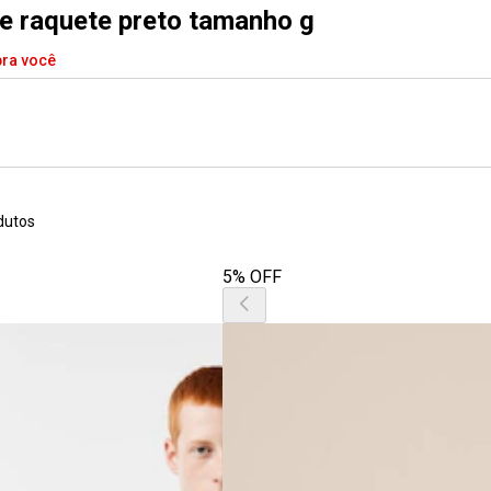
de raquete preto tamanho g
pra você
dutos
5% OFF