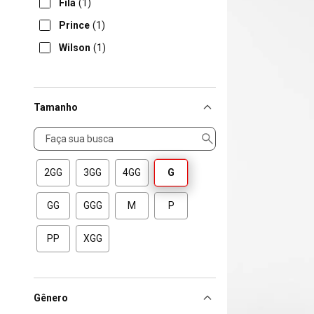
Fila
(1)
Prince
(1)
Wilson
(1)
Tamanho
Tamanho
2GG
3GG
4GG
G
GG
GGG
M
P
PP
XGG
Gênero