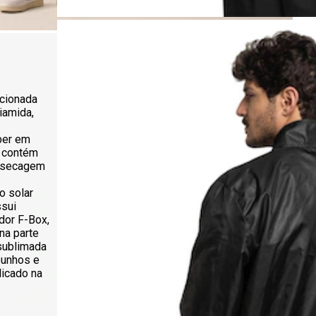
ccionada
iamida,
ber em
o contém
e secagem
o solar
sui
dor F-Box,
 na parte
sublimada
punhos e
licado na