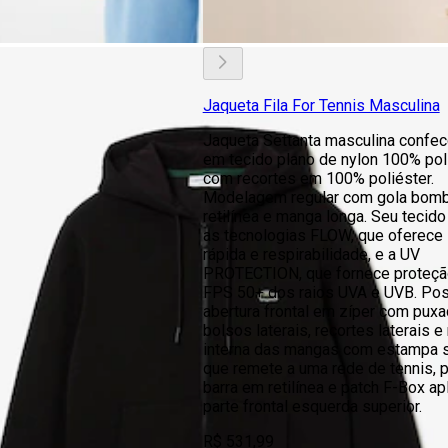
Jaqueta Fila For Tennis Masculina
Jaqueta Settanta masculina confe
em tecido plano de nylon 100% pol
com recortes em 100% poliéster.
Modelagem regular com gola bom
retilínea e manga longa. Seu tecid
as tecnologias FLOW, que oferec
rápida e respirabilidade, e a UV
PROTECTION, que fornece proteçã
FPS 50+ dos raios UVA e UVB. Pos
abertura frontal em zíper com puxa
bolsos laterais, recortes laterais e
interna das mangas com estampa 
que remete a uma rede de tennis, 
barra em retilínea e patch F-Box ap
parte frontal esquerda superior.
R$ 531,99