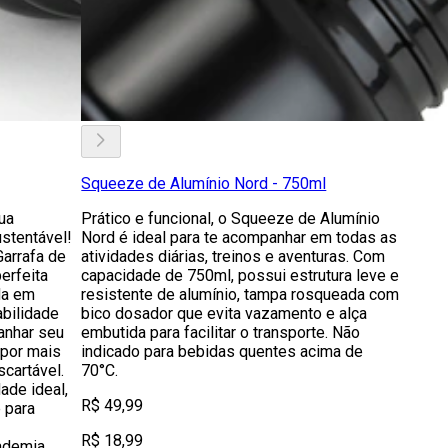
Squeeze de Alumínio Nord - 750ml
ua
Prático e funcional, o Squeeze de Alumínio
stentável!
Nord é ideal para te acompanhar em todas as
Garrafa de
atividades diárias, treinos e aventuras. Com
erfeita
capacidade de 750ml, possui estrutura leve e
da em
resistente de alumínio, tampa rosqueada com
abilidade
bico dosador que evita vazamento e alça
anhar seu
embutida para facilitar o transporte. Não
 por mais
indicado para bebidas quentes acima de
cartável.
70°C.
de ideal,
R$ 49,99
e para
R$ 18,99
ademia,