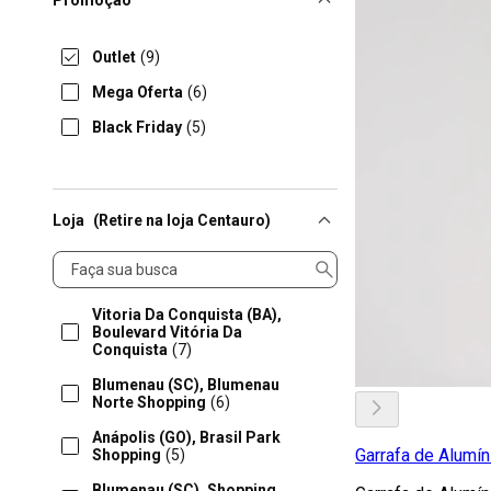
Promoção
Outlet
(9)
Mega Oferta
(6)
Black Friday
(5)
Loja
(Retire na loja Centauro)
Loja
Vitoria Da Conquista (BA),
Boulevard Vitória Da
Conquista
(7)
Blumenau (SC), Blumenau
Norte Shopping
(6)
Anápolis (GO), Brasil Park
Garrafa de Alumín
Shopping
(5)
Blumenau (SC), Shopping