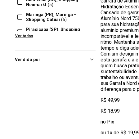
Garrafa de Alumín
Neumarkt
(5)
Hidratação Essenc
Cansado de garraf
Maringá (PR), Maringá –
Alumínio Nord 750
Shopping Catuaí
(5)
para sua hidrataç
Piracicaba (SP), Shopping
alumínio premium 
Center Piracicaba
(5)
incomparável e l
Ver todos
ritmo. Mantenha s
Presidente Prudente (SP),
tempo e diga adeu
Prudente Shopping
(5)
Com um design mo
Resende (RJ), Shopping Pátio
esta garrafa é a e
Vendido por
Resende
(5)
quem busca prati
sustentabilidade 
Rio Grande (RS), Partage
trabalho ou aventu
Shopping Rio Grande
(5)
sua Garrafa Nord 
diferença para o 
Salvador (BA), Salvador
Shopping
(5)
R$ 49,99
R$ 18,99
no Pix
ou 1x de R$ 19,9