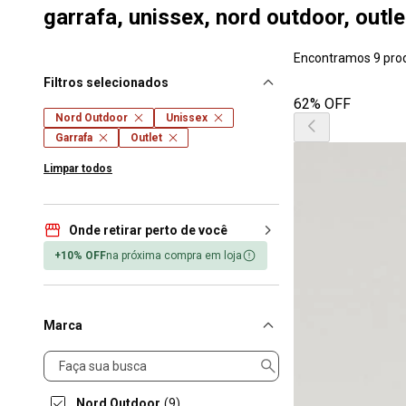
garrafa, unissex, nord outdoor, outle
Encontramos 9 pro
Filtros selecionados
62% OFF
Nord Outdoor
Unissex
Garrafa
Outlet
Limpar todos
Onde retirar perto de você
+10% OFF
na próxima compra em loja
Marca
Marca
Nord Outdoor
(9)