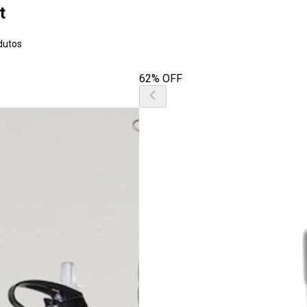
t
dutos
62% OFF