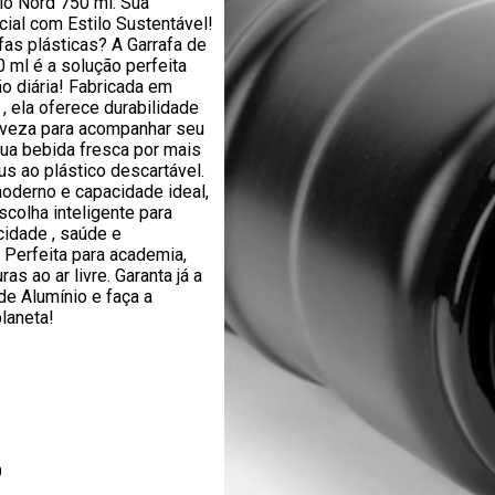
io Nord 750 ml: Sua
ial com Estilo Sustentável!
as plásticas? A Garrafa de
 ml é a solução perfeita
ão diária! Fabricada em
, ela oferece durabilidade
eveza para acompanhar seu
ua bebida fresca por mais
s ao plástico descartável.
derno e capacidade ideal,
scolha inteligente para
cidade , saúde e
. Perfeita para academia,
ras ao ar livre. Garanta já a
de Alumínio e faça a
planeta!
9