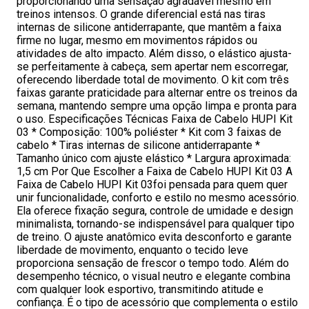
proporcionando uma sensação agradável mesmo em
treinos intensos. O grande diferencial está nas tiras
internas de silicone antiderrapante, que mantêm a faixa
firme no lugar, mesmo em movimentos rápidos ou
atividades de alto impacto. Além disso, o elástico ajusta-
se perfeitamente à cabeça, sem apertar nem escorregar,
oferecendo liberdade total de movimento. O kit com três
faixas garante praticidade para alternar entre os treinos da
semana, mantendo sempre uma opção limpa e pronta para
o uso. Especificações Técnicas Faixa de Cabelo HUPI Kit
03 * Composição: 100% poliéster * Kit com 3 faixas de
cabelo * Tiras internas de silicone antiderrapante *
Tamanho único com ajuste elástico * Largura aproximada:
1,5 cm Por Que Escolher a Faixa de Cabelo HUPI Kit 03 A
Faixa de Cabelo HUPI Kit 03foi pensada para quem quer
unir funcionalidade, conforto e estilo no mesmo acessório.
Ela oferece fixação segura, controle de umidade e design
minimalista, tornando-se indispensável para qualquer tipo
de treino. O ajuste anatômico evita desconforto e garante
liberdade de movimento, enquanto o tecido leve
proporciona sensação de frescor o tempo todo. Além do
desempenho técnico, o visual neutro e elegante combina
com qualquer look esportivo, transmitindo atitude e
confiança. É o tipo de acessório que complementa o estilo