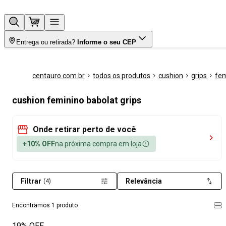
Entrega ou retirada?
Informe o seu CEP
centauro.com.br
todos os produtos
cushion
grips
fem
cushion feminino babolat grips
Onde retirar perto de você
+10% OFF
na próxima compra em loja
Filtrar
Relevância
(4)
Encontramos 1 produto
19% OFF