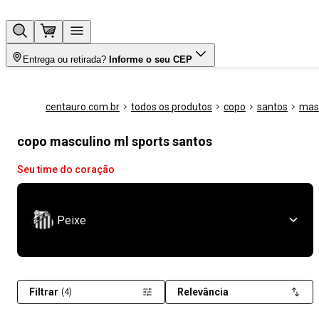
Entrega ou retirada?
Informe o seu CEP
centauro.com.br
todos os produtos
copo
santos
mas
copo masculino ml sports santos
Seu time do coração
Peixe
Filtrar
Relevância
(4)