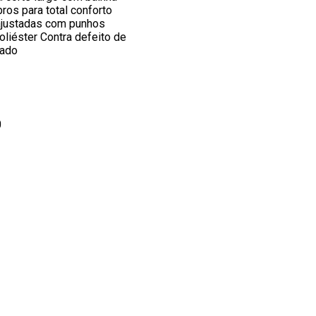
os para total conforto
ajustadas com punhos
liéster Contra defeito de
tado
0