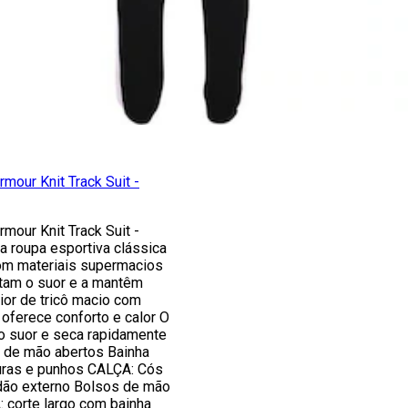
mour Knit Track Suit -
mour Knit Track Suit -
a roupa esportiva clássica
om materiais supermacios
tam o suor e a mantêm
rior de tricô macio com
 oferece conforto e calor O
 o suor e seca rapidamente
 de mão abertos Bainha
vuras e punhos CALÇA: Cós
dão externo Bolsos de mão
 corte largo com bainha