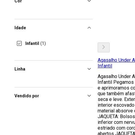
Cor
Idade
Infantil
(1)
Agasalho Under Ar
Infantil
Linha
Agasalho Under Ar
Infantil Pegamos 
e aprimoramos c
que também afas
Vendido por
seca e leve. Exte
interior escovado
material absorve
JAQUETA: Bolsos
inferior com ner
estriado com cor
abertos JAQUETA: