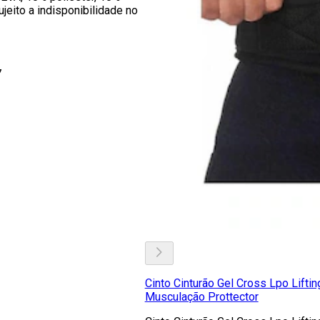
ujeito a indisponibilidade no
7
Cinto Cinturão Gel Cross Lpo Liftin
Musculação Prottector