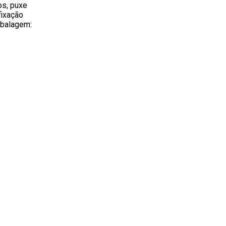
os, puxe
fixação
mbalagem: