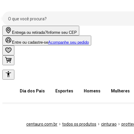
Entrega ou retirada?
Informe seu CEP
Entre ou cadastre-se
Acompanhe seu pedido
Dia dos Pais
Esportes
Homens
Mulheres
centauro.com.br
todos os produtos
cinturao
protte