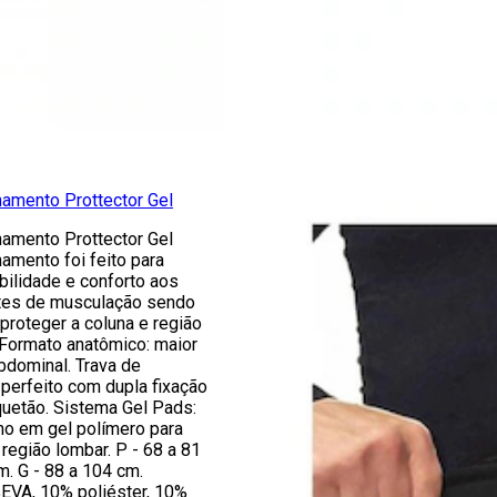
hamento Prottector Gel
hamento Prottector Gel
amento foi feito para
bilidade e conforto aos
antes de musculação sendo
proteger a coluna e região
 Formato anatômico: maior
bdominal. Trava de
 perfeito com dupla fixação
uetão. Sistema Gel Pads:
no em gel polímero para
 região lombar. P - 68 a 81
m. G - 88 a 104 cm.
VA, 10% poliéster, 10%