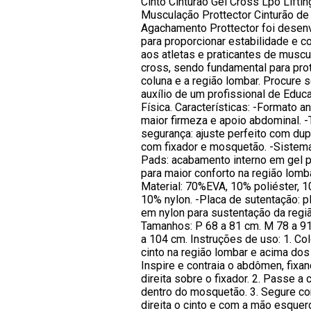
Cinto Cinturão Gel Cross Lpo Liftin
Musculação Prottector Cinturão de
Agachamento Prottector foi desen
para proporcionar estabilidade e c
aos atletas e praticantes de muscu
cross, sendo fundamental para pro
coluna e a região lombar. Procure 
auxílio de um profissional de Educ
Física. Características: -Formato a
maior firmeza e apoio abdominal. -
segurança: ajuste perfeito com dup
com fixador e mosquetão. -Sistem
Pads: acabamento interno em gel 
para maior conforto na região lomba
Material: 70%EVA, 10% poliéster, 10
10% nylon. -Placa de sutentação: pl
em nylon para sustentação da regiã
Tamanhos: P 68 a 81 cm. M 78 a 91
a 104 cm. Instruções de uso: 1. Co
cinto na região lombar e acima dos
Inspire e contraia o abdômen, fixa
direita sobre o fixador. 2. Passe a 
dentro do mosquetão. 3. Segure c
direita o cinto e com a mão esquer