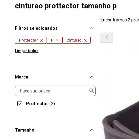
cinturao prottector tamanho p
Encontramos 2 pro
Filtros selecionados
Prottector
P
Cinturao
Limpar todos
Marca
Marca
Prottector
(2)
Tamanho