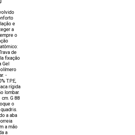
g
volvido
onforto
lação e
teger a
sempre o
ação
natômico:
Trava de
la fixação
a Gel
polímero
r. -
% T.P.E,
aca rígida
o lombar.
 cm. G 88
loque o
 quadris.
ndo a aba
correia
om a mão
da a