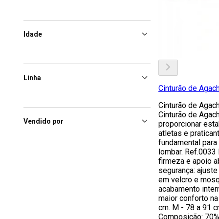
Idade
Linha
Cinturão de Agac
Cinturão de Agac
Cinturão de Agach
Vendido por
proporcionar esta
atletas e pratic
fundamental para 
lombar. Ref.0033
firmeza e apoio a
segurança: ajuste
em velcro e mosq
acabamento inter
maior conforto na
cm. M - 78 a 91 c
Composição: 70%E