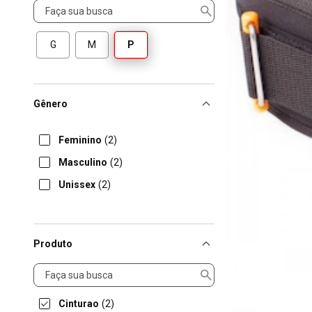
Tamanho
G
M
P
Gênero
Feminino
(2)
Masculino
(2)
Unissex
(2)
Produto
Produto
Cinturao
(2)