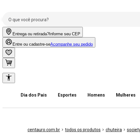
Entrega ou retirada?
Informe seu CEP
Entre ou cadastre-se
Acompanhe seu pedido
Dia dos Pais
Esportes
Homens
Mulheres
centauro.com.br
todos os produtos
chuteira
societ