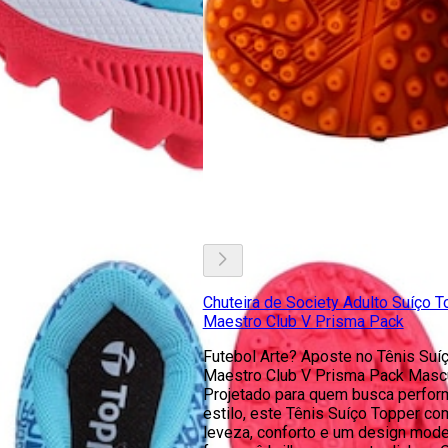
Chuteira de Society Adulto Suíço T
Maestro Club V Prisma Pack
Futebol Arte? Aposte no Tênis Suí
Maestro Club V Prisma Pack Mascu
Projetado para quem busca perfor
estilo, este Tênis Suíço Topper co
leveza, conforto e um design mod