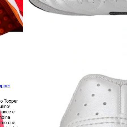
opper
ço Topper
lino!
mance e
mbina
erno que