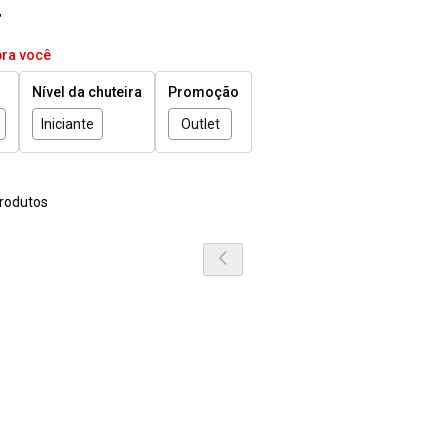
r
pra você
Nível da chuteira
Promoção
Iniciante
Outlet
rodutos