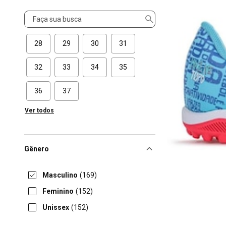
Tamanho
28
29
30
31
32
33
34
35
36
37
Ver todos
Gênero
Masculino
(169)
Feminino
(152)
Unissex
(152)