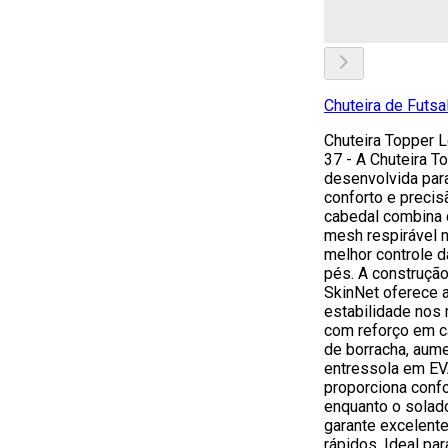
Chuteira de Futsa
Chuteira Topper L
37 - A Chuteira To
desenvolvida par
conforto e precis
cabedal combina c
mesh respirável na
melhor controle d
pés. A construção
SkinNet oferece 
estabilidade nos
com reforço em ca
de borracha, aume
entressola em EV
proporciona confo
enquanto o solad
garante excelent
rápidos. Ideal pa