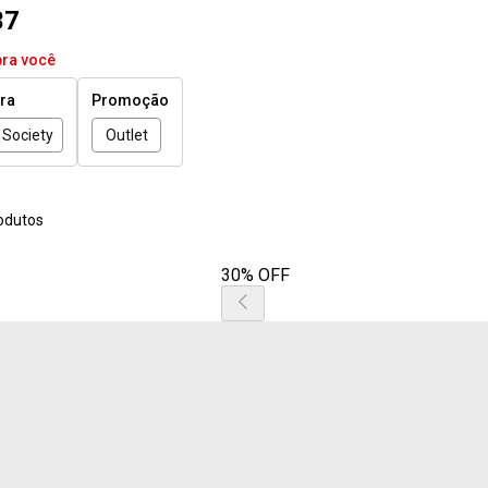
37
pra você
ira
Promoção
Society
Outlet
odutos
30% OFF