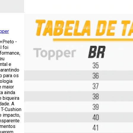
opper
+Preto -
l foi
formance,
Seu
ntal e
garantindo
o para os
ologia
e maior
a ainda
 biqueira
dade. A
 T-Cushion
e impacto,
nsparente
imentos
 querem