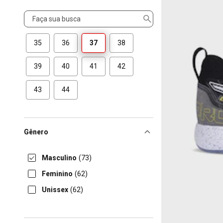
Tamanho
35
36
37
38
39
40
41
42
43
44
Gênero
Masculino
(73)
Feminino
(62)
Unissex
(62)