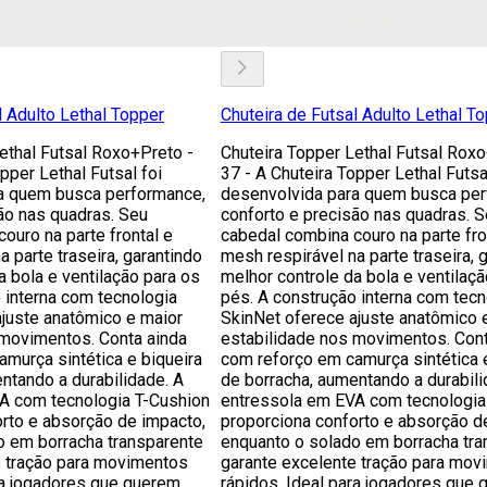
l Adulto Lethal Topper
Chuteira de Futsal Adulto Lethal T
ethal Futsal Roxo+Preto -
Chuteira Topper Lethal Futsal Roxo
pper Lethal Futsal foi
37 - A Chuteira Topper Lethal Futsa
a quem busca performance,
desenvolvida para quem busca per
ão nas quadras. Seu
conforto e precisão nas quadras. 
ouro na parte frontal e
cabedal combina couro na parte fro
 parte traseira, garantindo
mesh respirável na parte traseira, 
a bola e ventilação para os
melhor controle da bola e ventilaçã
 interna com tecnologia
pés. A construção interna com tecn
ajuste anatômico e maior
SkinNet oferece ajuste anatômico 
 movimentos. Conta ainda
estabilidade nos movimentos. Cont
murça sintética e biqueira
com reforço em camurça sintética e
ntando a durabilidade. A
de borracha, aumentando a durabili
A com tecnologia T-Cushion
entressola em EVA com tecnologia
rto e absorção de impacto,
proporciona conforto e absorção d
o em borracha transparente
enquanto o solado em borracha tra
e tração para movimentos
garante excelente tração para mov
ra jogadores que querem
rápidos. Ideal para jogadores que