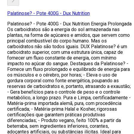
Palatinose? - Pote 400G - Dux Nutrition
Palatinose? - Pote 400G - Dux Nutrition Energia Prolongada
Os carboidratos são a energia do sol armazenada nas
plantas, na forma de açúcares e amidos, que servem como
principal combustível do corpo humano. Mas os
carboidratos não são todos iguais. DUX Palatinose? é um
carboidrato superior, com uma estrutura única, capaz de
fornecer um fluxo constante de energia, com mínimo
impacto no açúcar do sangue. Destaques da Palatinose? -
Fornece um fluxo prolongado e equilibrado de energia para
os músculos e o cérebro, por horas; - Eleva o uso de
gordura corporal como fonte energética, poupando as
reservas de carboidratos e, portanto, atrasando a exaustão;
- Gera benefícios para o controle de peso e o controle
metabólico, a longo prazo. Pura e Limpa, certificadamente -
Matéria-prima importada alemã, pura, com procedência
certificada; - Matéria-prima Halal e Kosher, rigorosas
certificações que garantem práticas produtivas
diferenciadas; - Produto vegano, feito 100% a partir da
beterraba, sem ingredientes inferiores, corantes,
adoçantes artificiais, ou substâncias ilícitas. Ideal para