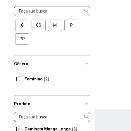
Tamanho
G
GG
M
P
PP
Gênero
Feminino
(2)
Produto
Produto
Camiseta Manga Longa
(2)