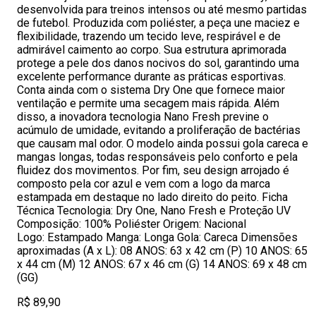
desenvolvida para treinos intensos ou até mesmo partidas
de futebol. Produzida com poliéster, a peça une maciez e
flexibilidade, trazendo um tecido leve, respirável e de
admirável caimento ao corpo. Sua estrutura aprimorada
protege a pele dos danos nocivos do sol, garantindo uma
excelente performance durante as práticas esportivas.
Conta ainda com o sistema Dry One que fornece maior
ventilação e permite uma secagem mais rápida. Além
disso, a inovadora tecnologia Nano Fresh previne o
acúmulo de umidade, evitando a proliferação de bactérias
que causam mal odor. O modelo ainda possui gola careca e
mangas longas, todas responsáveis pelo conforto e pela
fluidez dos movimentos. Por fim, seu design arrojado é
composto pela cor azul e vem com a logo da marca
estampada em destaque no lado direito do peito. Ficha
Técnica Tecnologia: Dry One, Nano Fresh e Proteção UV
Composição: 100% Poliéster Origem: Nacional
Logo: Estampado Manga: Longa Gola: Careca Dimensões
aproximadas (A x L): 08 ANOS: 63 x 42 cm (P) 10 ANOS: 65
x 44 cm (M) 12 ANOS: 67 x 46 cm (G) 14 ANOS: 69 x 48 cm
(GG)
R$ 89,90