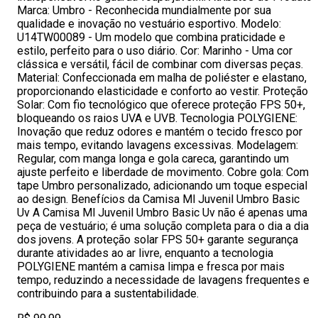
Marca: Umbro - Reconhecida mundialmente por sua
qualidade e inovação no vestuário esportivo. Modelo:
U14TW00089 - Um modelo que combina praticidade e
estilo, perfeito para o uso diário. Cor: Marinho - Uma cor
clássica e versátil, fácil de combinar com diversas peças.
Material: Confeccionada em malha de poliéster e elastano,
proporcionando elasticidade e conforto ao vestir. Proteção
Solar: Com fio tecnológico que oferece proteção FPS 50+,
bloqueando os raios UVA e UVB. Tecnologia POLYGIENE:
Inovação que reduz odores e mantém o tecido fresco por
mais tempo, evitando lavagens excessivas. Modelagem:
Regular, com manga longa e gola careca, garantindo um
ajuste perfeito e liberdade de movimento. Cobre gola: Com
tape Umbro personalizado, adicionando um toque especial
ao design. Benefícios da Camisa Ml Juvenil Umbro Basic
Uv A Camisa Ml Juvenil Umbro Basic Uv não é apenas uma
peça de vestuário; é uma solução completa para o dia a dia
dos jovens. A proteção solar FPS 50+ garante segurança
durante atividades ao ar livre, enquanto a tecnologia
POLYGIENE mantém a camisa limpa e fresca por mais
tempo, reduzindo a necessidade de lavagens frequentes e
contribuindo para a sustentabilidade.