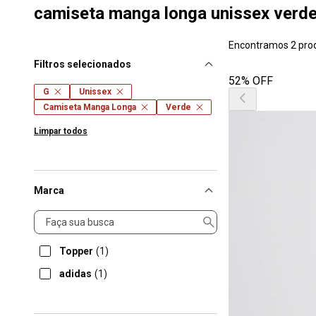
camiseta manga longa unissex verd
Encontramos 2 pro
Filtros selecionados
52% OFF
G
Unissex
Camiseta Manga Longa
Verde
Limpar todos
Marca
Marca
Topper
(1)
adidas
(1)