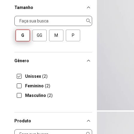
Tamanho
Tamanho
G
GG
M
P
Gênero
Unissex
(2)
Feminino
(2)
Masculino
(2)
Produto
Produto