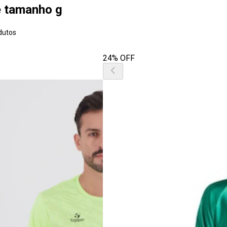
e tamanho g
dutos
24% OFF