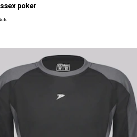
issex poker
duto