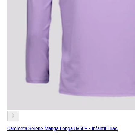
Camiseta Selene Manga Longa Uv50+ - Infantil Lilás