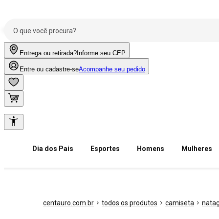
Entrega ou retirada?
Informe seu CEP
Entre ou cadastre-se
Acompanhe seu pedido
Dia dos Pais
Esportes
Homens
Mulheres
centauro.com.br
todos os produtos
camiseta
nata