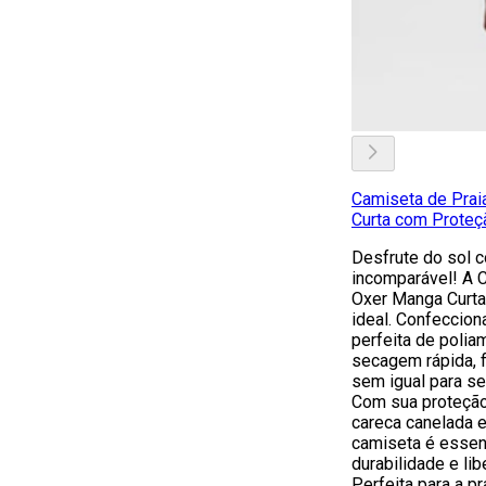
Camiseta de Prai
Curta com Proteç
Desfrute do sol c
incomparável! A C
Oxer Manga Curta
ideal. Confeccio
perfeita de polia
secagem rápida, f
sem igual para s
Com sua proteção
careca canelada 
camiseta é essen
durabilidade e li
Perfeita para a pr