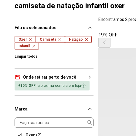
camiseta de natação infantil oxer
Encontramos 2 pro
Filtros selecionados
19% OFF
Oxer
Camiseta
Natação
Infantil
Limpar todos
Onde retirar perto de você
+10% OFF
na próxima compra em loja
Marca
Marca
Oxer
(2)