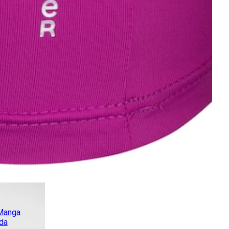
 Manga
da