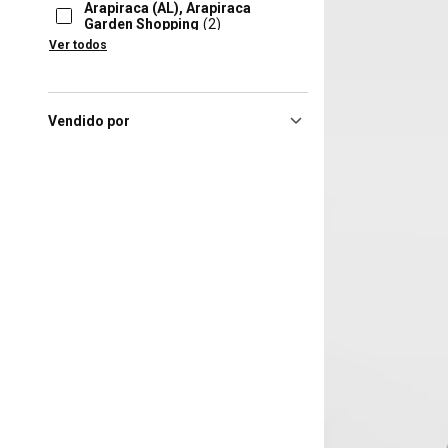
Arapiraca (AL), Arapiraca
Garden Shopping
(2)
Ver todos
Araras (SP), Centauro Na Área
Araras
(2)
Barueri (SP), Shopping
Tamboré
(2)
Vendido por
Bauru (SP), Boulevard
Bauru
(2)
Bauru (SP), Shopping Bauru
(2)