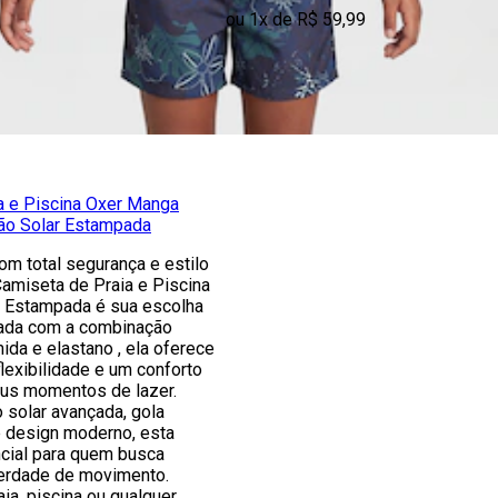
ou 1x de R$ 59,99
a e Piscina Oxer Manga
ão Solar Estampada
om total segurança e estilo
amiseta de Praia e Piscina
 Estampada é sua escolha
nada com a combinação
mida e elastano , ela oferece
lexibilidade e um conforto
eus momentos de lazer.
 solar avançada, gola
e design moderno, esta
cial para quem busca
berdade de movimento.
aia, piscina ou qualquer