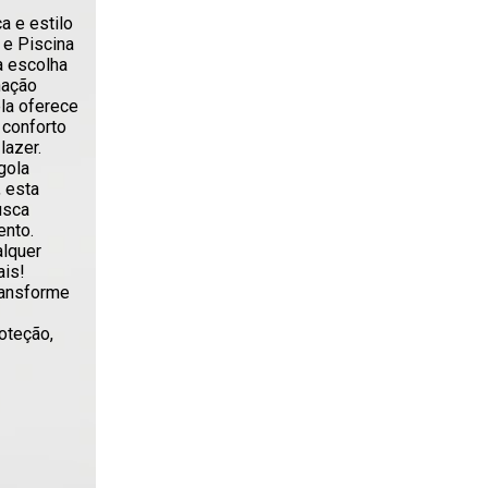
a e estilo
 e Piscina
a escolha
nação
ela oferece
 conforto
lazer.
gola
 esta
usca
ento.
alquer
ais!
ransforme
oteção,