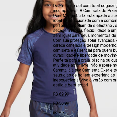
Desfrute do sol com total seguranç
incomparável! A Camiseta de Praia
Oxer Manga Curta Estampada é su
ideal. Confeccionada com a combi
perfeita de poliamida e elastano , 
secagem rápida, flexibilidade e um
sem igual para seus momentos de 
Com sua proteção solar avançada, 
careca canelada e design moderno,
camiseta é essencial para quem b
durabilidade e liberdade de movim
Perfeita para a praia, piscina ou qu
atividade ao ar livre. Não espere m
Garanta já a sua Camiseta Oxer e t
seus dias de sol em experiências
inesquecíveis. Viva o verão com pr
estilo e bem-estar!
R$ 69,99
R$ 56,99
no Pix