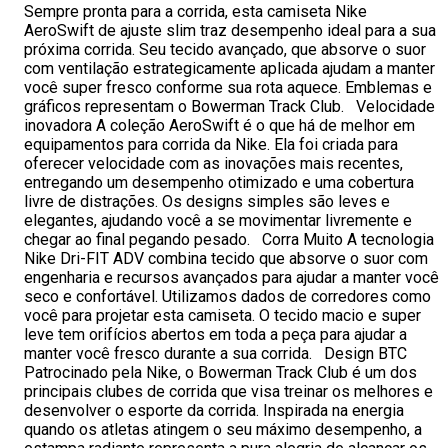
Sempre pronta para a corrida, esta camiseta Nike
AeroSwift de ajuste slim traz desempenho ideal para a sua
próxima corrida. Seu tecido avançado, que absorve o suor
com ventilação estrategicamente aplicada ajudam a manter
você super fresco conforme sua rota aquece. Emblemas e
gráficos representam o Bowerman Track Club. Velocidade
inovadora A coleção AeroSwift é o que há de melhor em
equipamentos para corrida da Nike. Ela foi criada para
oferecer velocidade com as inovações mais recentes,
entregando um desempenho otimizado e uma cobertura
livre de distrações. Os designs simples são leves e
elegantes, ajudando você a se movimentar livremente e
chegar ao final pegando pesado. Corra Muito A tecnologia
Nike Dri-FIT ADV combina tecido que absorve o suor com
engenharia e recursos avançados para ajudar a manter você
seco e confortável. Utilizamos dados de corredores como
você para projetar esta camiseta. O tecido macio e super
leve tem orifícios abertos em toda a peça para ajudar a
manter você fresco durante a sua corrida. Design BTC
Patrocinado pela Nike, o Bowerman Track Club é um dos
principais clubes de corrida que visa treinar os melhores e
desenvolver o esporte da corrida. Inspirada na energia
quando os atletas atingem o seu máximo desempenho, a