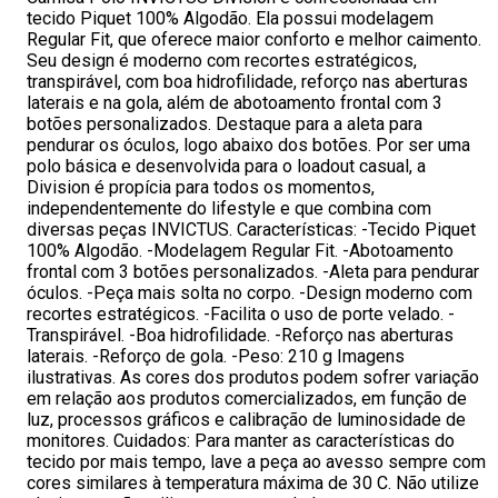
tecido Piquet 100% Algodão. Ela possui modelagem
Regular Fit, que oferece maior conforto e melhor caimento.
Seu design é moderno com recortes estratégicos,
transpirável, com boa hidrofilidade, reforço nas aberturas
laterais e na gola, além de abotoamento frontal com 3
botões personalizados. Destaque para a aleta para
pendurar os óculos, logo abaixo dos botões. Por ser uma
polo básica e desenvolvida para o loadout casual, a
Division é propícia para todos os momentos,
independentemente do lifestyle e que combina com
diversas peças INVICTUS. Características: -Tecido Piquet
100% Algodão. -Modelagem Regular Fit. -Abotoamento
frontal com 3 botões personalizados. -Aleta para pendurar
óculos. -Peça mais solta no corpo. -Design moderno com
recortes estratégicos. -Facilita o uso de porte velado. -
Transpirável. -Boa hidrofilidade. -Reforço nas aberturas
laterais. -Reforço de gola. -Peso: 210 g Imagens
ilustrativas. As cores dos produtos podem sofrer variação
em relação aos produtos comercializados, em função de
luz, processos gráficos e calibração de luminosidade de
monitores. Cuidados: Para manter as características do
tecido por mais tempo, lave a peça ao avesso sempre com
cores similares à temperatura máxima de 30 C. Não utilize