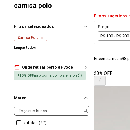
camisa polo
Filtros sugeridos 
Filtros selecionados
Preço
R$ 100 - R$ 200
Camisa Polo
Limpar todos
Encontramos 598 p
Onde retirar perto de você
23% OFF
+10% OFF
na próxima compra em loja
Marca
Marca
adidas
(97)