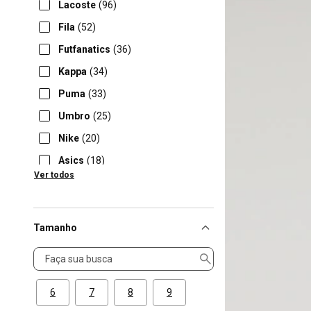
Lacoste
(96)
Fila
(52)
Futfanatics
(36)
Kappa
(34)
Puma
(33)
Umbro
(25)
Nike
(20)
Asics
(18)
Ver todos
Betel
(18)
Tamanho
Tamanho
6
7
8
9