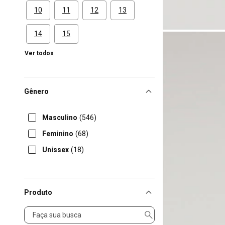
10
11
12
13
14
15
Ver todos
Gênero
Masculino
(546)
Feminino
(68)
Unissex
(18)
Produto
Produto