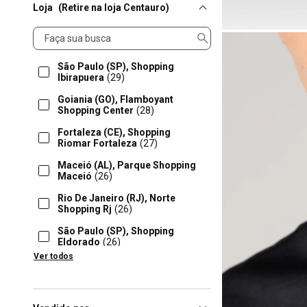
Loja
(Retire na loja Centauro)
Loja
São Paulo (SP), Shopping
Ibirapuera
(29)
Goiania (GO), Flamboyant
Shopping Center
(28)
Fortaleza (CE), Shopping
Riomar Fortaleza
(27)
Maceió (AL), Parque Shopping
Maceió
(26)
Rio De Janeiro (RJ), Norte
Shopping Rj
(26)
São Paulo (SP), Shopping
Eldorado
(26)
Ver todos
São Paulo (SP), Shopping
Jardim Sul
(26)
Balneário Camboriú (SC),