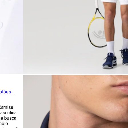
otões -
 Camisa
sculina .
ue busca
polo