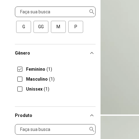
Tamanho
G
GG
M
P
Gênero
Feminino
(1)
Masculino
(1)
Unissex
(1)
Produto
Produto