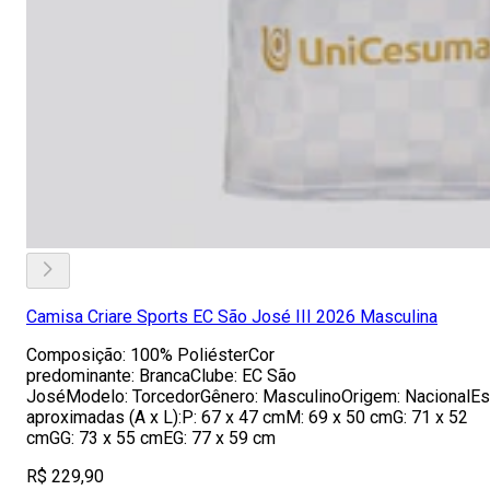
Camisa Criare Sports EC São José III 2026 Masculina
Composição: 100% PoliésterCor
predominante: BrancaClube: EC São
JoséModelo: TorcedorGênero: MasculinoOrigem: NacionalE
aproximadas (A x L):P: 67 x 47 cmM: 69 x 50 cmG: 71 x 52
cmGG: 73 x 55 cmEG: 77 x 59 cm
R$ 229,90