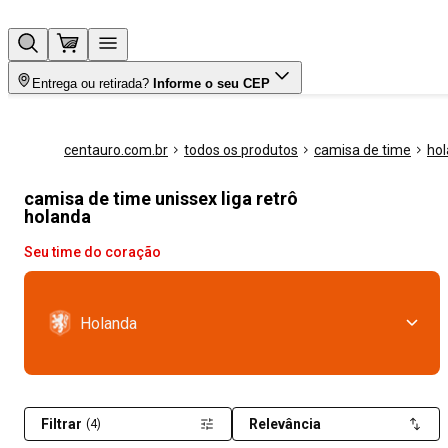
Entrega ou retirada?
Informe o seu CEP
centauro.com.br
todos os produtos
camisa de time
ho
camisa de time unissex liga retrô
holanda
Seu time do coração
Holanda
Filtrar
Relevância
(4)