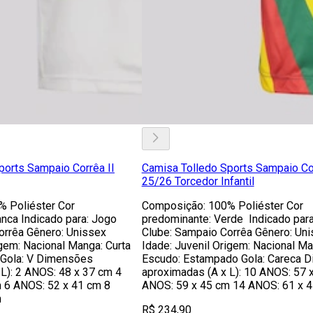
ports Sampaio Corrêa II
Camisa Tolledo Sports Sampaio Co
25/26 Torcedor Infantil
 Poliéster Cor
Composição: 100% Poliéster Cor
nca Indicado para: Jogo
predominante: Verde Indicado para
orrêa Gênero: Unissex
Clube: Sampaio Corrêa Gênero: Un
rigem: Nacional Manga: Curta
Idade: Juvenil Origem: Nacional Ma
 Gola: V Dimensões
Escudo: Estampado Gola: Careca 
L): 2 ANOS: 48 x 37 cm 4
aproximadas (A x L): 10 ANOS: 57 
 6 ANOS: 52 x 41 cm 8
ANOS: 59 x 45 cm 14 ANOS: 61 x 
m
R$ 234,90