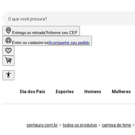
Entrega ou retirada?
Informe seu CEP
Entre ou cadastre-se
Acompanhe seu pedido
Dia dos Pais
Esportes
Homens
Mulheres
centauro.com.br
todos os produtos
camisa de time