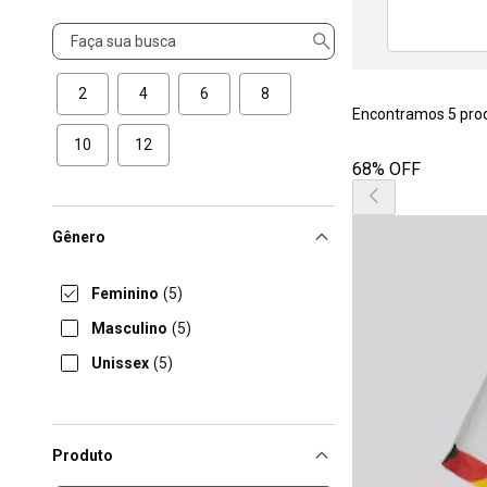
Tamanho
2
4
6
8
Encontramos 5 pro
10
12
68% OFF
Gênero
Feminino
(5)
Masculino
(5)
Unissex
(5)
Produto