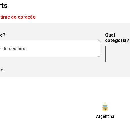
rts
 time do coração
me?
Qual
categoria?
me
Argentina