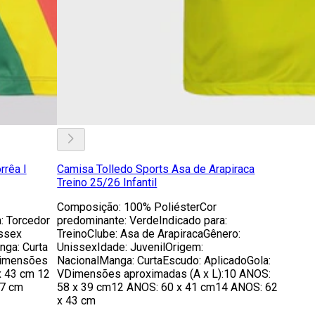
rrêa I
Camisa Tolledo Sports Asa de Arapiraca
Treino 25/26 Infantil
Composição: 100% PoliésterCor
: Torcedor
predominante: VerdeIndicado para:
issex
TreinoClube: Asa de ArapiracaGênero:
nga: Curta
UnissexIdade: JuvenilOrigem:
Dimensões
NacionalManga: CurtaEscudo: AplicadoGola:
x 43 cm 12
VDimensões aproximadas (A x L):10 ANOS:
47 cm
58 x 39 cm12 ANOS: 60 x 41 cm14 ANOS: 62
x 43 cm