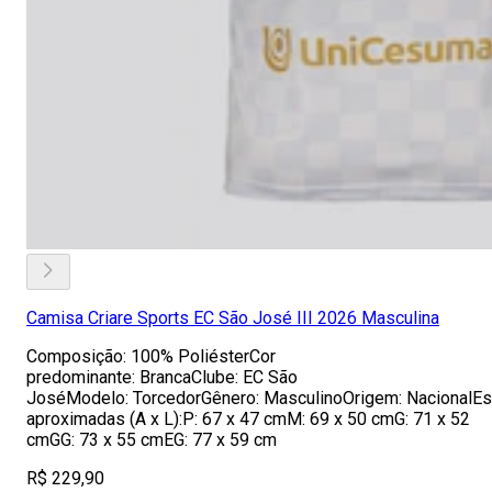
Camisa Criare Sports EC São José III 2026 Masculina
Composição: 100% PoliésterCor
predominante: BrancaClube: EC São
JoséModelo: TorcedorGênero: MasculinoOrigem: NacionalE
aproximadas (A x L):P: 67 x 47 cmM: 69 x 50 cmG: 71 x 52
cmGG: 73 x 55 cmEG: 77 x 59 cm
R$ 229,90