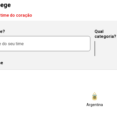
bege
 time do coração
me?
Qual
categoria?
me
Argentina