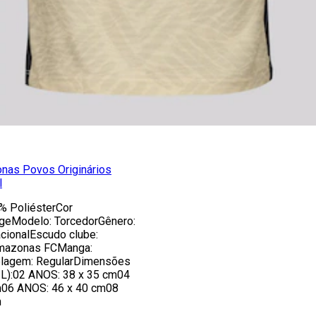
nas Povos Originários
l
% PoliésterCor
geModelo: TorcedorGênero:
acionalEscudo clube:
Amazonas FCManga:
elagem: RegularDimensões
 L):02 ANOS: 38 x 35 cm04
m06 ANOS: 46 x 40 cm08
m