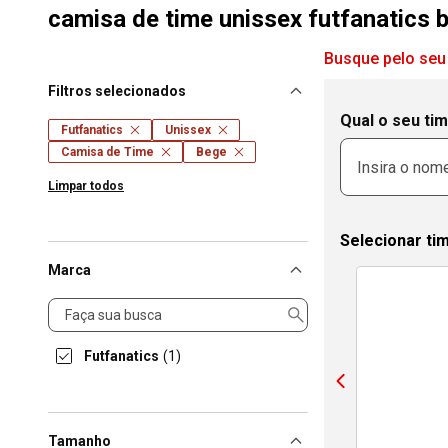
camisa de time unissex futfanatics 
Busque pelo seu
Filtros selecionados
Qual o seu ti
Futfanatics
Unissex
Camisa de Time
Bege
Limpar todos
Selecionar ti
Marca
Marca
Futfanatics
(1)
Tamanho