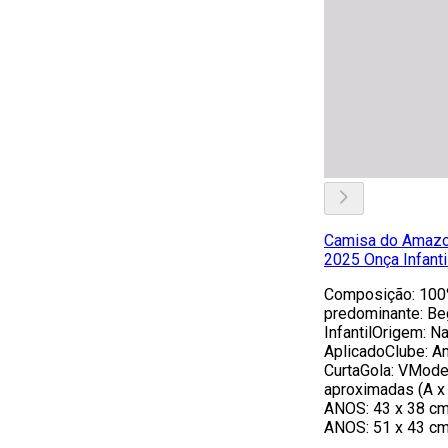
Camisa do Amazo
2025 Onça Infanti
Composição: 100
predominante: Be
InfantilOrigem: N
AplicadoClube: 
CurtaGola: VMod
aproximadas (A x
ANOS: 43 x 38 c
ANOS: 51 x 43 c