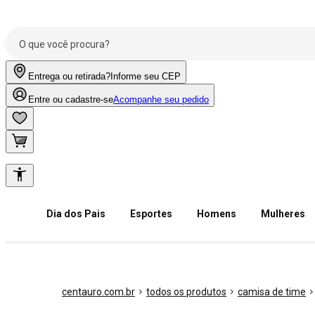
Entrega ou retirada?
Informe seu CEP
Entre ou cadastre-se
Acompanhe seu pedido
Dia dos Pais
Esportes
Homens
Mulheres
centauro.com.br
todos os produtos
camisa de time