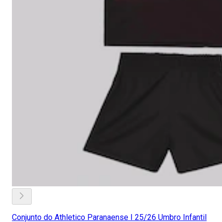
Conjunto do Athletico Paranaense I 25/26 Umbro Infantil