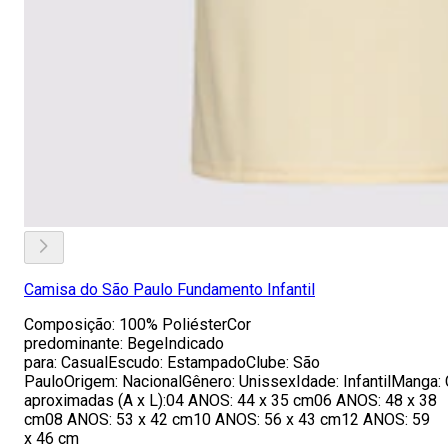
Camisa do São Paulo Fundamento Infantil
Composição: 100% PoliésterCor
predominante: BegeIndicado
para: CasualEscudo: EstampadoClube: São
PauloOrigem: NacionalGênero: UnissexIdade: InfantilManga:
aproximadas (A x L):04 ANOS: 44 x 35 cm06 ANOS: 48 x 38
cm08 ANOS: 53 x 42 cm10 ANOS: 56 x 43 cm12 ANOS: 59
x 46 cm