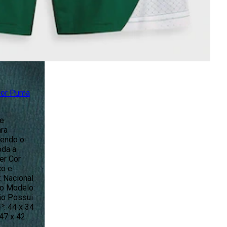
dor Puma
de
ra
tendo o
oda a
er Cor
co e
: Nacional
do Modelo:
ão Possui
: 44 x 34
47 x 42