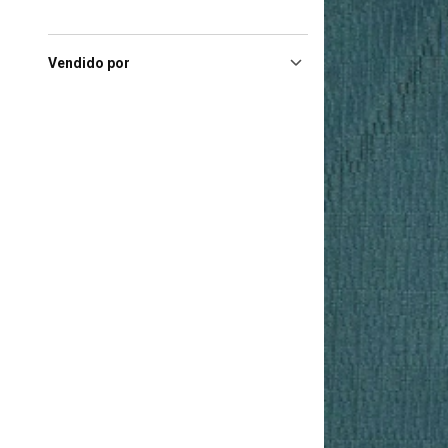
Shopping
(1)
Piracicaba (SP), Shopping
Center Piracicaba
(1)
Vendido por
Ribeirao Preto (SP), Novo
Shopping Center
(1)
Ribeirao Preto (SP), Ribeirão
Preto Shopping
(1)