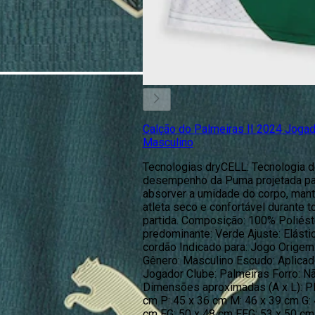
Calção do Palmeiras II 2024 Joga
Masculino
Tecnologias dryCELL: Tecnologia 
desempenho da Puma projetada pa
absorver a umidade do corpo, man
atleta seco e confortável durante t
partida. Composição: 100% Poliést
predominante: Verde Ajuste: Elásti
cordão Indicado para: Jogo Origem
Gênero: Masculino Escudo: Aplica
Jogador Clube: Palmeiras Forro: N
Dimensões aproximadas (A x L): PP
cm P: 45 x 36 cm M: 46 x 39 cm G: 
cm EG: 50 x 48 cm EEG: 53 x 50 cm