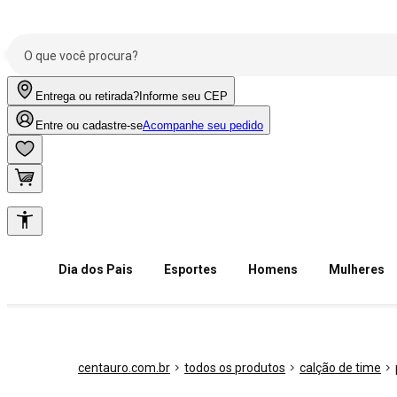
Entrega ou retirada?
Informe seu CEP
Entre ou cadastre-se
Acompanhe seu pedido
Dia dos Pais
Esportes
Homens
Mulheres
centauro.com.br
todos os produtos
calção de time