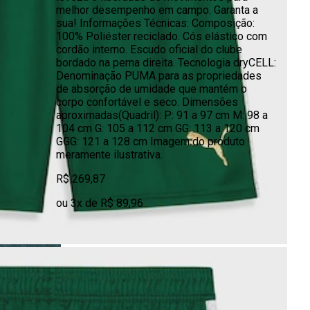
melhor desempenho em campo. Garanta a
sua! Informações Técnicas: Composição:
100% Poliéster reciclado. Cós elástico com
cordão interno. Escudo oficial do clube
bordado na perna direita. Tecnologia dryCELL:
Denominação PUMA para as propriedades
de absorção de umidade que mantém o
corpo confortável e seco. Dimensões
aproximadas(Quadril): P: 91 a 97 cm M: 98 a
104 cm G: 105 a 112 cm GG: 113 a 120 cm
GGG: 121 a 128 cm Imagem do produto
meramente ilustrativa.
R$ 269,87
ou 3x de R$ 89,96