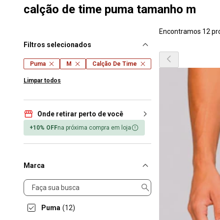
calção de time puma tamanho m
Encontramos 12 pr
Filtros selecionados
Puma
M
Calção De Time
Limpar todos
Onde retirar perto de você
+10% OFF
na próxima compra em loja
Marca
Marca
Puma
(12)