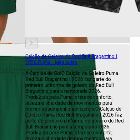
Calção de Goleiro do Red Bull Bragantino I
2026 Puma - Masculino
A Camisa de GolO Calção de Goleiro Puma
Red Bull Bragantino I 2026 faz parte do
primeiro uniforme de goleiro do Red Bull
Bragantino para a temporada 2026.
Produzido pela Puma, oferece conforto,
leveza e liberdade de movimentos para
melhor desempenho em campo.O Calção de
Goleiro Puma Red Bull Bragantino I 2026 faz
parte do primeiro uniforme de goleiro do Red
Bull Bragantino para a temporada 2026.
Produzido pela Puma, oferece conforto,
leveza e liberdade de movimentos para