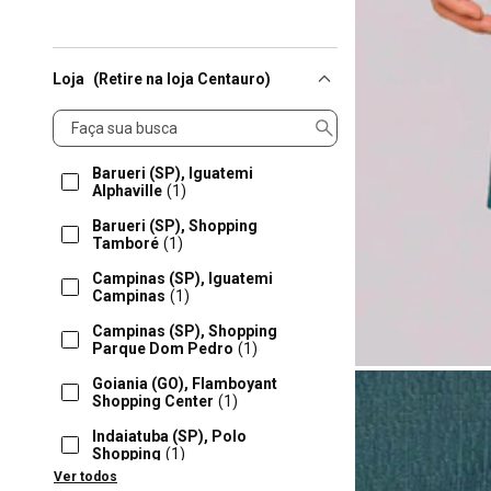
Loja
(Retire na loja Centauro)
Loja
Barueri (SP), Iguatemi
Alphaville
(1)
Barueri (SP), Shopping
Tamboré
(1)
Campinas (SP), Iguatemi
Campinas
(1)
Campinas (SP), Shopping
Parque Dom Pedro
(1)
Goiania (GO), Flamboyant
Shopping Center
(1)
Indaiatuba (SP), Polo
Shopping
(1)
Ver todos
Jundiai (SP), Jundiaí