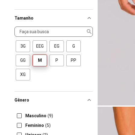
Tamanho
Tamanho
3G
EEG
EG
G
GG
M
P
PP
XG
Gênero
Masculino
(9)
Feminino
(5)