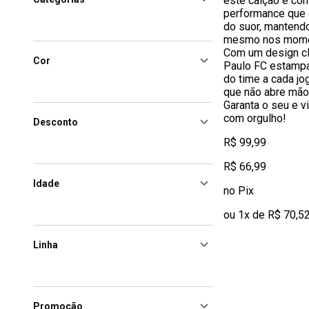
este calção é co
performance que a
do suor, mantend
mesmo nos momen
Com um design cl
Cor
Paulo FC estampa
do time a cada jo
que não abre mão 
Garanta o seu e v
com orgulho!
Desconto
R$ 99,99
R$ 66,99
Idade
no Pix
ou 1x de R$ 70,5
Linha
Promoção