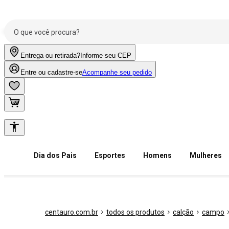
Entrega ou retirada?
Informe seu CEP
Entre ou cadastre-se
Acompanhe seu pedido
Dia dos Pais
Esportes
Homens
Mulheres
centauro.com.br
todos os produtos
calção
campo