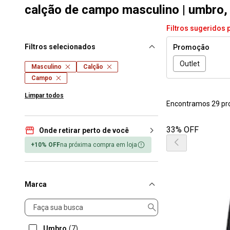
calção de campo masculino | umbro,
Filtros sugeridos 
Filtros selecionados
Promoção
Outlet
Masculino
Calção
Campo
Limpar todos
Encontramos 29 pr
33% OFF
Onde retirar perto de você
+10% OFF
na próxima compra em loja
Marca
Marca
Umbro
(7)