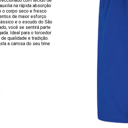
nfeccionado com tecido de
uxilia na rápida absorção
o o corpo seco e fresco
tos de maior esforço.
ássico e o escudo do São
do, você se sentirá parte
gada. Ideal para o torcedor
de qualidade e tradição.
ista a camisa do seu time
2