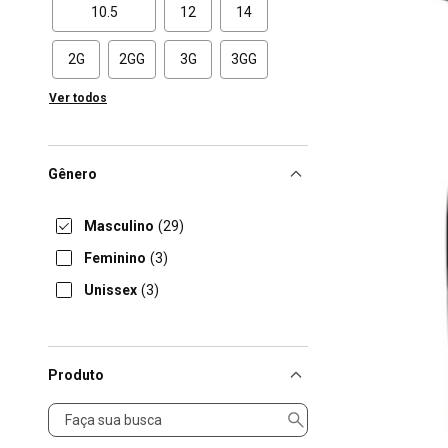
10.5
12
14
2G
2GG
3G
3GG
Ver todos
Gênero
Masculino
(29)
Feminino
(3)
Unissex
(3)
Produto
Produto