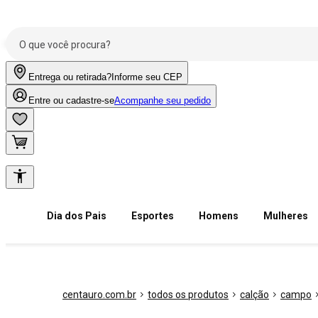
Entrega ou retirada?
Informe seu CEP
Entre ou cadastre-se
Acompanhe seu pedido
Dia dos Pais
Esportes
Homens
Mulheres
centauro.com.br
todos os produtos
calção
campo