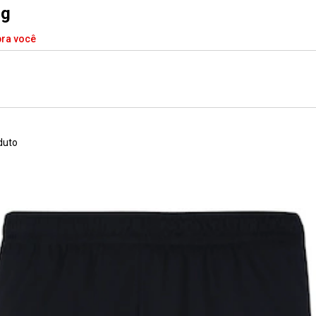
3g
pra você
duto