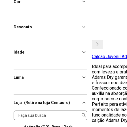
Cor
Desconto
Idade
Calção Juvenil A
Ideal para acomp
com leveza e prat
Adams Dry garant
Linha
e frescor nos dia
Confeccionado com
auxilia na absorç
corpo seco e conf
Loja
(Retire na loja Centauro)
Perfeito para ati
momentos de laze
Loja
funcionalidade no
calção Adams Dry