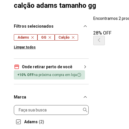
calção adams tamanho gg
Encontramos 2 pro
Filtros selecionados
28% OFF
Adams
GG
Calção
Limpar todos
Onde retirar perto de você
+10% OFF
na próxima compra em loja
Marca
Marca
Adams
(2)