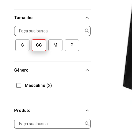
Tamanho
Tamanho
G
GG
M
P
Gênero
Masculino
(2)
Produto
Produto