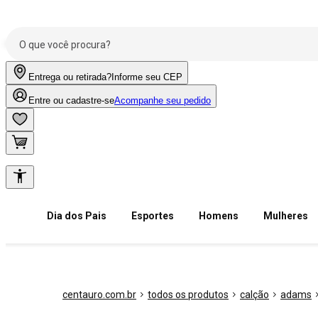
Entrega ou retirada?
Informe seu CEP
Entre ou cadastre-se
Acompanhe seu pedido
Dia dos Pais
Esportes
Homens
Mulheres
centauro.com.br
todos os produtos
calção
adams