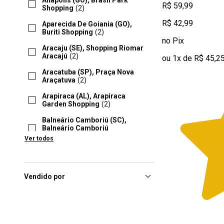
Anápolis (GO), Brasil Park
R$ 59,99
Shopping
(2)
R$ 42,99
Aparecida De Goiania (GO),
Buriti Shopping
(2)
no Pix
Aracaju (SE), Shopping Riomar
Aracajú
(2)
ou 1x de R$ 45,2
Aracatuba (SP), Praça Nova
Araçatuva
(2)
Arapiraca (AL), Arapiraca
Garden Shopping
(2)
Balneário Camboriú (SC),
Balneário Camboriú
Shopping
(2)
Ver todos
Barueri (SP), Parque Shopping
Barueri
(2)
Barueri (SP), Shopping
Vendido por
Tamboré
(2)
Bauru (SP), Boulevard
Bauru
(2)