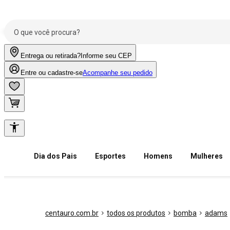
Entrega ou retirada?
Informe seu CEP
Entre ou cadastre-se
Acompanhe seu pedido
Dia dos Pais
Esportes
Homens
Mulheres
centauro.com.br
todos os produtos
bomba
adams