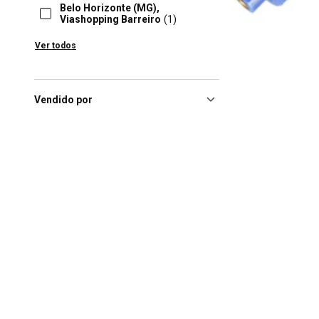
Belo Horizonte (MG),
Viashopping Barreiro
(1)
Blumenau (SC), Blumenau
Ver todos
Norte Shopping
(1)
Blumenau (SC), Shopping
Neumarkt
(1)
Vendido por
Brasilia (DF), Iguatemi
Brasília
(1)
Brasilia (DF), Shopping Pátio
Brasil
(1)