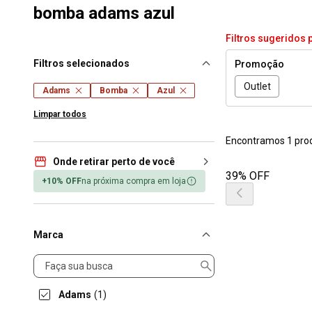
bomba adams azul
Filtros sugeridos 
Filtros selecionados
Promoção
Outlet
Adams
Bomba
Azul
Limpar todos
Encontramos 1 pro
Onde retirar perto de você
39% OFF
+10% OFF
na próxima compra em loja
Marca
Marca
Adams
(1)