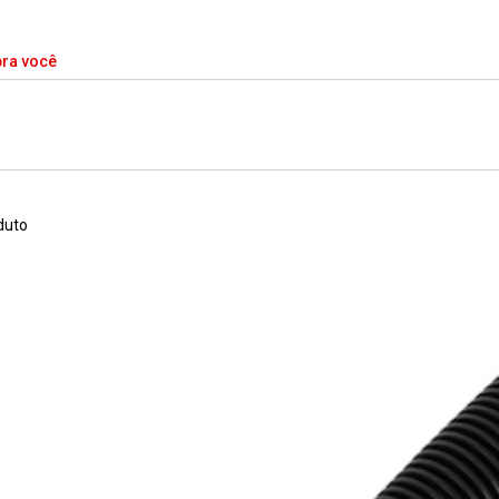
pra você
duto