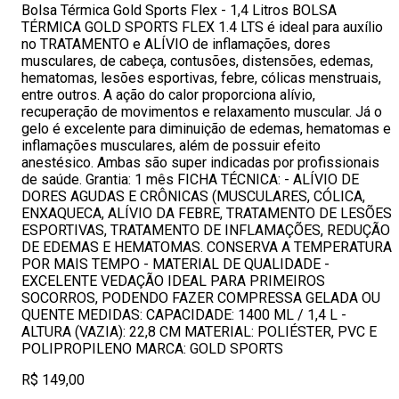
Bolsa Térmica Gold Sports Flex - 1,4 Litros BOLSA
TÉRMICA GOLD SPORTS FLEX 1.4 LTS é ideal para auxílio
no TRATAMENTO e ALÍVIO de inflamações, dores
musculares, de cabeça, contusões, distensões, edemas,
hematomas, lesões esportivas, febre, cólicas menstruais,
entre outros. A ação do calor proporciona alívio,
recuperação de movimentos e relaxamento muscular. Já o
gelo é excelente para diminuição de edemas, hematomas e
inflamações musculares, além de possuir efeito
anestésico. Ambas são super indicadas por profissionais
de saúde. Grantia: 1 mês FICHA TÉCNICA: - ALÍVIO DE
DORES AGUDAS E CRÔNICAS (MUSCULARES, CÓLICA,
ENXAQUECA, ALÍVIO DA FEBRE, TRATAMENTO DE LESÕES
ESPORTIVAS, TRATAMENTO DE INFLAMAÇÕES, REDUÇÃO
DE EDEMAS E HEMATOMAS. CONSERVA A TEMPERATURA
POR MAIS TEMPO - MATERIAL DE QUALIDADE -
EXCELENTE VEDAÇÃO IDEAL PARA PRIMEIROS
SOCORROS, PODENDO FAZER COMPRESSA GELADA OU
QUENTE MEDIDAS: CAPACIDADE: 1400 ML / 1,4 L -
ALTURA (VAZIA): 22,8 CM MATERIAL: POLIÉSTER, PVC E
POLIPROPILENO MARCA: GOLD SPORTS
R$ 149,00