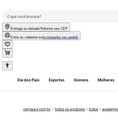
Entrega ou retirada?
Informe seu CEP
Entre ou cadastre-se
Acompanhe seu pedido
Dia dos Pais
Esportes
Homens
Mulheres
centauro.com.br
todos os produtos
bolsa
academia 