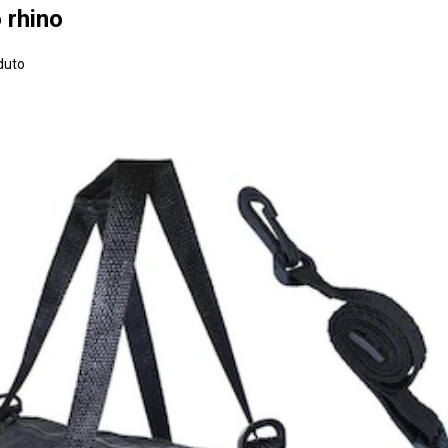
 rhino
duto